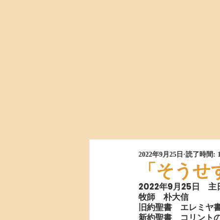
2022年9月25日
読了時間: 
「そうせ
2022年9月25日　
牧師　朴大信
旧約聖書　エレミヤ書2
新約聖書　コリントの信