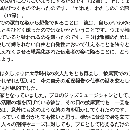
音の妨げにならないようにするためです（12節）。そして
も結びつくものであったのです。「だれも、わたしのこの誇
（15節）。
ことをひどく嫌ったのではないかということです。つまり報
していると疑われるのを嫌ったのです。自分は報酬のために
決して縛られない自由と自発性において仕えることを誇りと
見えなくさせる職業化された伝道者の姿に陥ることに、どう
しょう。
それぞれが互いに、今の自分の近況報告や仕事の話を交わし
ても印象的でした。
ら活躍の場を広げている彼は、その日の披露宴でも、一芸を
彼は、意外にも次のような胸の内を明かしてくれたのです。
まっていく自分がとても怖いと思う。確かに音楽で身を立て
、人々の期待やニーズに対しても、プロとして応えるだけの