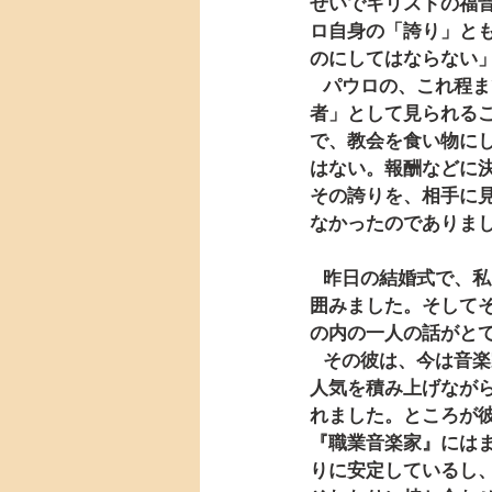
せいでキリストの福
ロ自身の「誇り」と
のにしてはならない」
   パウロの、これ程までの潔白な姿から想像できることは、彼は、自らがいわゆる「職業伝道
者」として見られる
で、教会を食い物に
はない。報酬などに
その誇りを、相手に
なかったのでありま
   昨日の結婚式で、私は久しぶりに大学時代の友人たちとも再会し、披露宴でのテーブルを共に
囲みました。そして
の内の一人の話がと
   その彼は、今は音楽家となっていました。プロのジャズミュージシャンとして、着実に実力と
人気を積み上げなが
れました。ところが
『職業音楽家』には
りに安定しているし