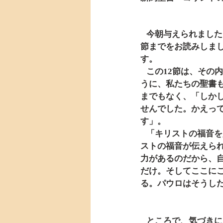
   今朝与えられましたコリントの信徒への手紙一は、12節からお読みしました。前回は3節から12
節までをお読みしま
す。
   この12節は、その内容からして前半と後半に分けることができます。そのことが良く分かるよ
うに、私たちの聖書
までもなく、「しか
せんでした。かえっ
す」。
   「キリストの福音を少しでも妨げてはならない」。前回もこの言葉に注目いたしました。キリ
ストの福音が伝えら
力があるのだから、
だけ。そしてここに
る。パウロはそうし
   ところで、気づきにくかったかもしれませんが、今日お読みした18節までのパウロの言葉の中