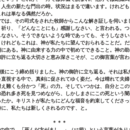
、人生の新たな門出の時。状況はまるで違います。けれども
これは単なる偶然だろか。
」祈り、「どんなことにも」感謝しなさい、と言われる。つ
しなさい。そうできないような時であっても、そうしなさい
。けれどもこれは、神が私たちに望んでおられることだ。だ
側にある。神に由来する力の中で初めてできること。神の助
御許に立ち返る大切さと恵み深さこそが、この御言葉が言わ
を直視する中で、真剣に促されてゆく姿だ。今は晴れて夫婦
耐え難くも分かつ「死」の力。そしていつかは、自分とこの
の恐れ多き死を見つめながら、しかしまさにこの死という闇
ったか。キリストが私たちにどんな福音を約束してくださっ
時に、私たちは新しくされるのです、と。
＊＊＊