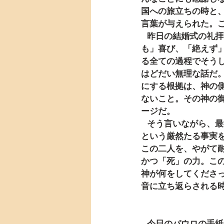
国への旅立ちの時と
言葉が与えられた。
   昨日の結婚式の礼拝では、その司式をされた牧師からこんな解き証しを伺いました。「いつ
も」喜び、「絶えず
る全ての過程でそう
はどだい無理な話だ
にする根拠は、神の
ないこと。その神の
ージだ。
   そう言いながら、最後にこう締め括りました。神の御許に立ち返る。それは私たちが、「死」
という厳然たる事実
この二人を、やがて
かつ「死」の力。こ
神が何をしてくださ
音に立ち返らされる
   今日のパウロの手紙の中で、「死んだ方がまし…」（15節）という言葉がありました。一般的