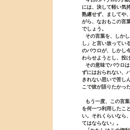
には、決して軽い気
熟慮せず、ましてや
がら、なおもこの言
でしょう。
   その言葉を、しかしパウロがここで使っているのです。使徒ともあろう人が、「死んだ方がま
し」と言い放ってい
のパウロが、しかし
わらせようとし、投
   その意味でパウロは、今ここで理性を失い、感情が高ぶっているように見えます。これを言わ
ずにはおられない、
きれない思いで苦し
こで彼が語りたかっ
   もう一度、この言葉が記されている15節全体を、読んでみます。「しかし、わたしはこの権利
を何一つ利用したこ
い。それくらいなら
てはならない」。