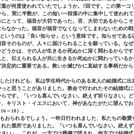
言葉が何度使われていたでしょうか。7回です。この第一コ
すから、実に半数が、この短い一段落の中に集中して使われ
ロにとって、福音が大切であった。否、大切であるからこそ
ならなかった。福音が福音でなくなってしまわないための戦
福音そのものが、人々に届けられることを願っている。なぜ
かどうかは、その人が生きるか死ぬかに深く関わるからです
人と、伝えられる人が共に生きるか死ぬかに関わっているか
ど決定的に重要である。救いか滅びかに直結する事柄だから
やっと思うことがありました。教会で行われたその結婚式に
からです。「いつも喜んでいなさい。絶えず祈りなさい。ど
そ、キリスト・イエスにおいて、神があなたがたに望んでお
16～18）。
まれた箇所でありました。「いつも喜んでいなさい。絶えず
なさい」。これが、一方では葬儀で読まれ、他方では結婚式