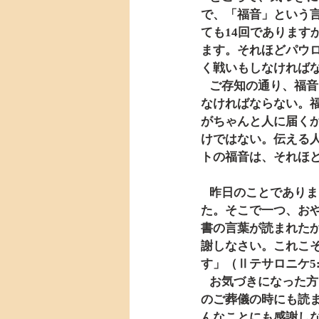
で、「福音」という
ても14回でありま
ます。それほどパウ
く戦いもしなければ
   ご存知の通り、福音というのは「良い知らせ」という意味です。知らせである以上、人に届け
なければならない。
がちゃんと人に届く
けではない。伝える
トの福音は、それほ
   昨日のことでありましたけれども、私は学生時代からのある友人の結婚式に出席して参りまし
た。そこで一つ、お
書の言葉が読まれた
謝しなさい。これこ
す」（Ⅱテサロニケ5:
   お気づきになった方もおられるでしょう。一昨日行われました、私たちの敬愛する一人の姉妹
のご葬儀の時にも読
んなことにも感謝し