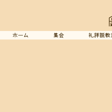
ホーム
集会
礼拝説教