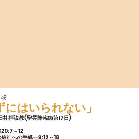
12分
ずにはいられない」
主日礼拝説教(聖霊降臨節第17日) 　　　　 　　
0:7～12
徒への手紙一9:12～18