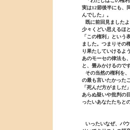
   「わたしはこの権利を何一つ利用したことはありません」。「この権利」とは何でしょうか。
実は12節後半にも
んでした」。
   既に前回見ましたように、そして今日の13～14節にもありますように、パウロは繰り返し、
少々くどい思えるほ
「この権利」という
ました。つまりその
り果たしていけるよ
あのモーセの律法も
と、畳みかけるので
   その当然の権利を、「しかし、わたしは何一つ利用したことはありません」。これが、パウロ
の最も言いたかった
「死んだ方がましだ
あらぬ疑いや批判の
ったいあなたたちと
   いったいなぜ、パウロは自分の権利を行使しようとしなかったのでしょうか。一つには、その