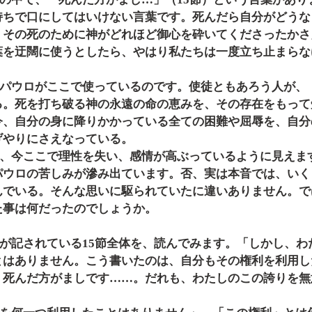
持ちで口にしてはいけない言葉です。死んだら自分がどうな
、その死のために神がどれほど御心を砕いてくださったかさ
葉を迂闊に使うとしたら、やはり私たちは一度立ち止まらな
る。死を打ち破る神の永遠の命の恵みを、その存在をもって
今、自分の身に降りかかっている全ての困難や屈辱を、自分
げやりにさえなっている。
パウロの苦しみが滲み出ています。否、実は本音では、いく
んでいる。そんな思いに駆られていたに違いありません。で
た事は何だったのでしょうか。
とはありません。こう書いたのは、自分もその権利を利用し
、死んだ方がましです……。だれも、わたしのこの誇りを無