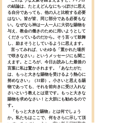
   このような文脈を踏まえますと、パウロ
の結論は、たとえどんなにちっぽけに思え
る自分であっても、他の人と比較する必要
はない。皆が皆、同じ部分である必要もな
い。なぜなら神は一人一人に大切な賜物を
与え、教会の働きのために用いようとして
くださっているのだから。そう言って鼓舞
し、励まそうとしているように思えます。
   言ってみれば、いわゆる「置かれた場所
で咲きなさい」というメッセージにも聞こ
えます。ところが、今日お読みした最後の
言葉に私は驚かされます。「あなたがた
は、もっと大きな賜物を受けるよう熱心に
努めなさい」（31節）。小さいと思える賜
物であっても、それを前向きに受け入れな
さいという教えとは逆です。もっと大きな
賜物を求めなさい！と大胆にも勧めるので
す。
   「もっと大きな賜物」とは何でしょう
か。私たちはここで、何をさらに示して頂
いているのでしょうか。実は新共同訳聖書
では、31節は二つに分かれていて、前半ま