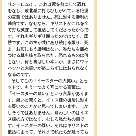
リント15:55）。これは死を前にして恐れ
をなし、敗北感に打ちひしがれている絶望
の言葉ではありません。死に対する勝利の
確信です。なぜなら、キリストがこれを全
て打ち滅ぼして復活してくださったからで
す。それもギリギリ勝ったのではなく、圧
勝です。この主が共にあり続ける限り、死
よ、お前にもう勝利はない。私たちを痛め
つける棘も抜き取られた。恐れるものは何
もない。何と喜ばしい幸いか。まさにワッ
ハッハと大笑いが起こらずにはおられなく
なるのです。
   そしてこの「イースターの大笑い」とセ
ットで、もう一つよく耳にする言葉に、
「イースターの疑い」という言葉がありま
す。疑いと聞くと、イエス様の復活に対す
る疑いのことかと思ってしまいます。しか
しそうではありません。疑わしいのはイエ
ス様の方ではなく、むしろ私たちの側で
す。イースターの疑い。それはキリストの
復活によって、それまで私たちが疑っても