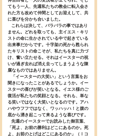
仰告白者と一人の受洗者が立てられ、そし
てもう一人、先週私たちの教会に転入会さ
れた方も改めて仲間としてお迎えして、共
に喜びを分かち合いました。
   これらは決して、バラバラの事ではあり
ません。どれを取っても、主イエス・キリ
ストの命に生かされている中で起きている
出来事だからです。十字架の死から甦られ
たキリストの命こそが、私たちを真に力づ
け、奮い立たせる。それはイースターの祝
いが過ぎ去れば消え去ってしまうような陳
腐なものではありません。
   「イースターの大笑い」という言葉をお
聞きになったことがあるでしょうか。イー
スターの喜びが笑いとなる。イエス様のご
復活が私たちの笑顔となる。それも、単な
る笑いではなく大笑いとなるのです。アハ
ハやウフフではなく、ワッハッハ！と腹の
底から湧き起こって来るような喜びです。
   先週のイースターでお読みした御言葉、
「死よ、お前の勝利はどこにあるのか。死
よ、お前のとげはどこにあるのか」（Ⅰコ