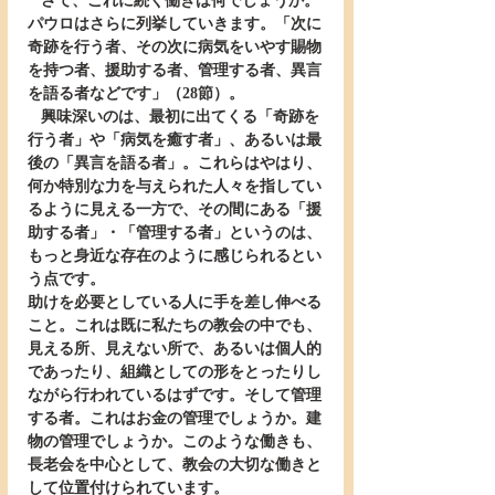
   さて、これに続く働きは何でしょうか。
パウロはさらに列挙していきます。「次に
奇跡を行う者、その次に病気をいやす賜物
を持つ者、援助する者、管理する者、異言
を語る者などです」（28節）。
   興味深いのは、最初に出てくる「奇跡を
行う者」や「病気を癒す者」、あるいは最
後の「異言を語る者」。これらはやはり、
何か特別な力を与えられた人々を指してい
るように見える一方で、その間にある「援
助する者」・「管理する者」というのは、
もっと身近な存在のように感じられるとい
う点です。
助けを必要としている人に手を差し伸べる
こと。これは既に私たちの教会の中でも、
見える所、見えない所で、あるいは個人的
であったり、組織としての形をとったりし
ながら行われているはずです。そして管理
する者。これはお金の管理でしょうか。建
物の管理でしょうか。このような働きも、
長老会を中心として、教会の大切な働きと
して位置付けられています。