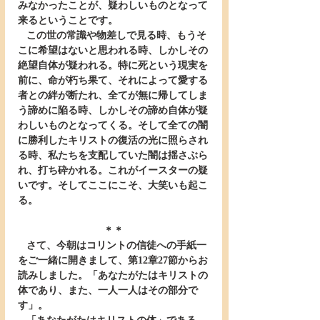
みなかったことが、疑わしいものとなって
来るということです。
   この世の常識や物差しで見る時、もうそ
こに希望はないと思われる時、しかしその
絶望自体が疑われる。特に死という現実を
前に、命が朽ち果て、それによって愛する
者との絆が断たれ、全てが無に帰してしま
う諦めに陥る時、しかしその諦め自体が疑
わしいものとなってくる。そして全ての闇
に勝利したキリストの復活の光に照らされ
る時、私たちを支配していた闇は揺さぶら
れ、打ち砕かれる。これがイースターの疑
いです。そしてここにこそ、大笑いも起こ
る。
＊＊
   さて、今朝はコリントの信徒への手紙一
をご一緒に開きまして、第12章27節からお
読みしました。「あなたがたはキリストの
体であり、また、一人一人はその部分で
す」。