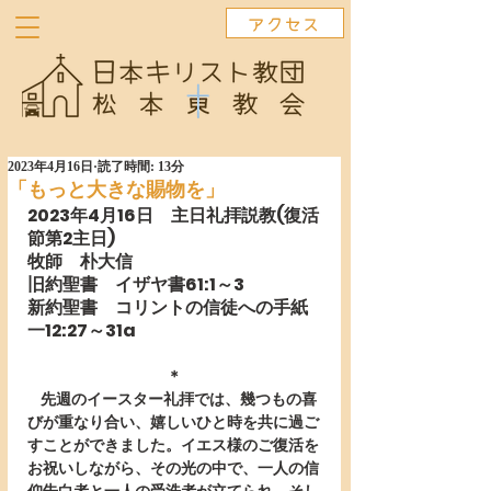
アクセス
2023年4月16日
読了時間: 13分
「もっと大きな賜物を」
2023年4月16日　主日礼拝説教(復活
節第2主日)　　 　　　　 　 
牧師　朴大信
旧約聖書　イザヤ書61:1～3
新約聖書　コリントの信徒への手紙
一12:27～31a　　　
＊
   先週のイースター礼拝では、幾つもの喜
びが重なり合い、嬉しいひと時を共に過ご
すことができました。イエス様のご復活を
お祝いしながら、その光の中で、一人の信