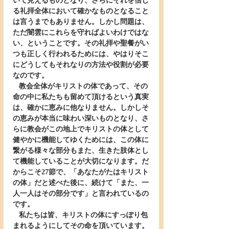
いて見えるものとなり、さらにそれを信じ
る礼拝全体において確かなものとなること
は言うまでもありません。しかし問題は、
ただ闇雲にこれらを守ればよいわけではな
い、ということです。その礼拝や聖餐がい
つも正しく行われるためには、やはりそこ
にどうしてもそれなりの方法や役割が必要
なのです。
   教会全体がキリストの体であって、その
命の中に私たちも留めて頂けるという真実
は、確かに恵みに他なりません。しかしそ
の恵みが本当に味わい深いものとなり、さ
らに教会がこの地上でキリストの体として
健やかに機能してゆくためには、この体に
繋がる様々な部分もまた、生きた肢体とし
て機能していることが大切になります。だ
からこそ27節で、「あなたがたはキリスト
の体」だと述べた後に、続けて「また、一
人一人はその部分です」と言われているの
です。
   私たちは皆、キリストの体にすっぽり包
まれるようにしてその命を頂いています。