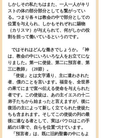
しかしその私たちはまた、一人一人がキリ
ストの体の部分部分としても繋がってい
る。つまり各々は教会の中で部分としての
位置を与えられ、しかもそれぞれに賜物
（カリスマ）が与えられて、何がしかの役
割を担って働いているというのです。
   ではそれはどんな働きでしょうか。「神
は、教会の中にいろいろな人をお立てにな
りました。第一に使徒、第二に預言者、第
三に教師」（28節）。
   「使徒」とは文字通り、主に遣わされた
者、僕のことを言います。福音を、全世界
の果てにまで宣べ伝える使命を与えられた
者です。この使徒は、あの主イエスの十二
弟子たちから始まったと言えますが、後に
復活の主によって新しく立てられた使徒た
ちも含まれます。そしてこの使徒の列の最
後に連なる者として、実はパウロはこの手
紙の15章で、自らを位置づけています。
   「預言者」は、既に旧約聖書の中にもよ