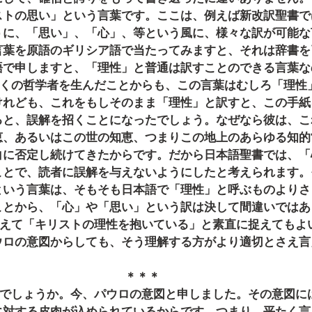
ストの思い」という言葉です。ここは、例えば新改訳聖書で
うに、「思い」、「心」、等という風に、様々な訳が可能な
言葉を原語のギリシア語で当たってみますと、それは辞書を
語で申しますと、「理性」と普通は訳すことのできる言葉な
けれども、これをもしそのまま「理性」と訳すと、この手紙
ると、誤解を招くことになったでしょう。なぜなら彼は、こ
恵、あるいはこの世の知恵、つまりこの地上のあらゆる知的
白に否定し続けてきたからです。だから日本語聖書では、「
ことで、読者に誤解を与えないようにしたと考えられます。
という言葉は、そもそも日本語で「理性」と呼ぶものよりさ
ことから、「心」や「思い」という訳は決して間違いではあ
ウロの意図からしても、そう理解する方がより適切とさえ言
＊＊＊
に対する皮肉が込められているからです。つまり、平たく言