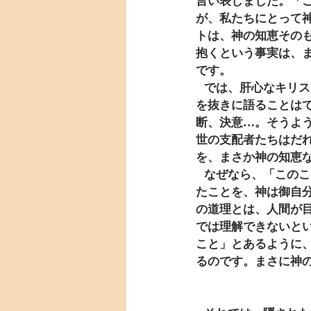
言い表しました。「
が、私たちにとって
トは、神の知恵その
抱くという事実は、
です。
   では、肝心なキリストの理性、キリストの思いとは何でしょうか。それは、やはりあの十字架
を抜きに語ることは
断、決意…。そうよ
世の支配者たちはだ
を、まさか神の知恵
   なぜなら、「このことは、『目が見もせず、耳が聞きもせず、人の心に思い浮かびもしなかっ
たことを、神は御自
の道理とは、人間が
では理解できないと
こと」とあるように
るのです。まさに神