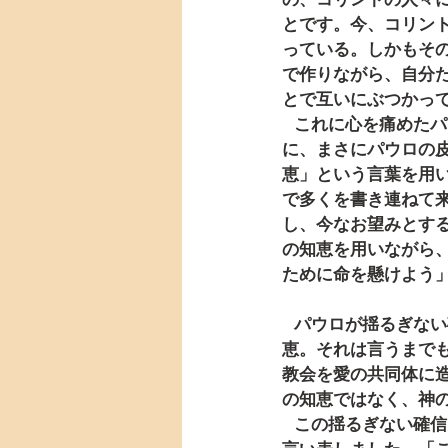
とです。今、コリン
っている。しかもそ
で作りながら、自分
とで互いにぶつかっ
   これに心を痛めたパウロが、筆を執って今この手紙を書き送っているわけですが、しかしここ
に、まさにパウロの
恵」という言葉を用
で多くを書き連ねて
し、今なお望みとす
の知恵を用いながら
ために命を懸けよう
   パウロが揺るぎない確信のもと、命を懸けてまでコリントの仲間たちに伝えたかった真の知
恵。それは言うまで
教会を愛の共同体に
の知恵ではなく、神
   この揺るぎない確信に立って、パウロはまさに神の知恵について、少し前の第1章30節で、こう