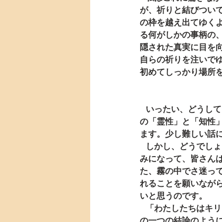
が、祈りと結びつい
の枠を越え出てゆく
る何がしかの事柄の
隠された真実に目を
自らの祈りを注いで
初めてしっかり場所
   いったい、どうしてこんな話から始めたのか。あえてその要点を取り出すならば、それは人間
の「霊性」と「知性
ます。少し難しい話
   しかし、どうでしょうか。今日私たちに与えられましたコリントの信徒への手紙。ここをお読
みになって、皆さん
た、霧の中でさ迷っ
れることを願いなが
いと思うのです。
   「わたしたちはキリストの思いを抱いています」（16節）。パウロはこの言葉を、今日の箇所
の一つの結論のよう