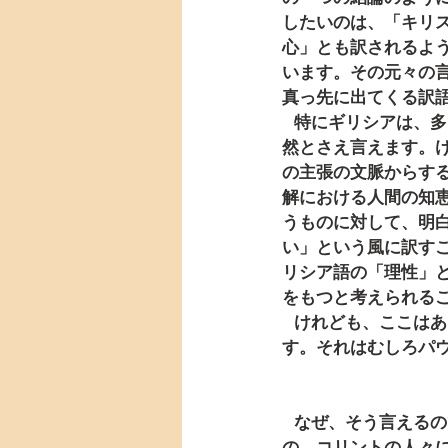
したいのは、「キリ
心」とも訳されるよ
います。その元々の
真っ先に出てくる訳
   特にギリシアは、多くの哲学者を生んだことからも、この言葉はむしろ「理性」と訳す方が自
然とさえ言えます。
の主張の文脈からす
解における人間の知
うものに対して、明
い」という風に訳す
リシア語の「理性」
をもつと考えられる
   けれども、ここはあえて「キリストの理性を抱いている」と素直に捉えてもよいと思うので
す。それはむしろパ
   なぜ、そう言えるのでしょうか。今、パウロの意図と申しました。その意図には、実はパウロ
の、コリントの人々