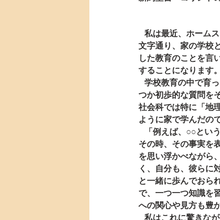
   私は最近、ホームスクールで育った人と出会うことがありました。ホームスクールというのは
文字通り、家の学校
した教育のことを言
することになります
   学校教育の中で育った私は、ホームスクールの実際の様子について何も知らないために、いく
つか初歩的な質問を
社会科では特に「地
ように家で学んだの
   「例えば、○○という国では、△△という自然の条件があって、□□という問題があるとします。
その時、その事実を
を思い浮かべながら
く、自分も、彼らに
と一緒に歩んでおら
で、一つ一つ知識を
への関心や見方も豊
   私はこれに驚きながら、深く感心しました。美しいとさえ思いました。それは学びそのもの