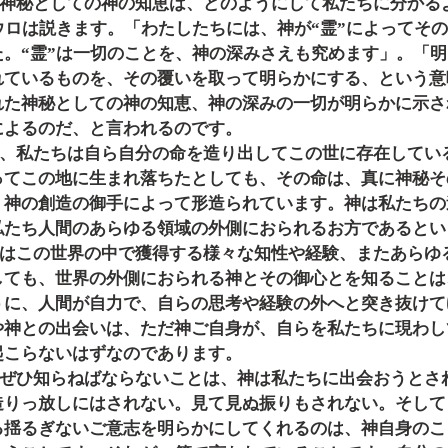
ウロは説きます。「わたしたちには、神が“霊”によってそ
た。“霊”は一切のことを、神の深みさえも究めます」。「
れているものを、その覆いを取って明らかにする、という意
れた神秘としての神の知恵、神の深みの一切が明らかに示さ
によるのだ、と言われるのです。
ってこの地に生まれ落ちたとしても、その命は、真に神秘そ
、神の創造の御手によって形造られています。神は私たちの
私たち人間のあらゆる領域の外側におられるお方であるとい
しても、世界の外側におられる神とその御心とを知ることは
うに、人間が自力で、自らの思考や経験の外へと突き抜けて
や神との出会いは、ただ神ご自身が、自らを私たちに現わし
起こらないはずなのであります。
造りっ放しにはされない。見て見ぬ振りもされない。そして
る揺るぎないご意志を明らかにしてくれるのは、神自身のこ