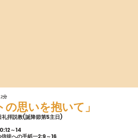
12分
トの思いを抱いて」
主日礼拝説教(誕降節第5主日)
12～14
信徒への手紙一2:9～16