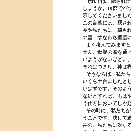
   それでは、隠された神秘としての神の知恵は、どのようにして私たちに分かるようになるので
しょうか。10節でパ
示してくださいまし
この言葉には、隠さ
今や私たちに、隠さ
の霊、すなわち聖霊
   よく考えてみますと、私たちは自ら自分の命を造り出してこの世に存在している者ではありま
せん。母親の胎を通
いようがないほどに
それはつまり、神は
   そうならば、私たちはこの世界の中で獲得する様々な知性や経験、またあらゆる科学的証拠を
いくら土台にしたと
いはずです。そのよ
ないとすれば、もは
う仕方においてしか
   その時に、私たちがぜひ知らねばならないことは、神は私たちに出会おうとされるお方だとい
うことです。決して
神の、私たちに対す