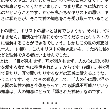
このキリストは、わたしたちにとって神の知恵となり」。キ
神の知恵となってくださいました。つまり私たちに訪れてく
ものだということです。だから私たちがキリストの思い、キ
まさに私たちが、そこで神の知恵をこそ受け取っていること
できません。無残な十字架にかかってくださったキリストの
うに理解することができるでしょう。しかしこの世の知恵は
れ一人」（8節）、このキリストの熱き思いを、また内に秘
などと理解できる者はいませんでした。
分を愛する者たちに準備された』」からです（9節）。神が
目で見たり、耳で聞いたりするなどの五感に訴えるような、
いうことです。そしてその頂点として、「人の心に思い浮か
、人間の知性の働き全体をもってしても認識不可能だという
の知恵は、人の知恵にとって「隠された神秘」なのです。
＊＊＊＊