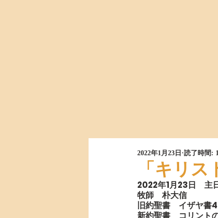
2022年1月23日
読了時間: 
「キリス
2022年1月23日　
牧師　朴大信
旧約聖書　イザヤ書40:
新約聖書　コリントの