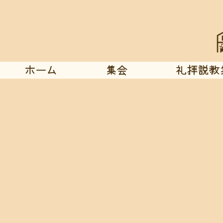
ホーム
集会
礼拝説教