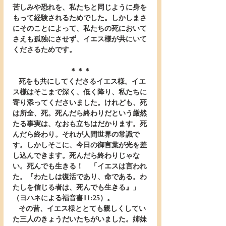
苦しみや恐れを、私たちと同じように身を
もって経験されるためでした。しかしまさ
にそのことによって、私たちの死において
さえも孤独にさせず、イエス様が共にいて
くださるためです。
＊＊＊
   死をも共にしてくださるイエス様。イエ
ス様はそこまで深く、低く降り、私たちに
寄り添ってくださいました。けれども、死
は所全、死。死んだら終わりだという厳然
たる事実は、なおも立ちはだかります。死
んだら終わり。それが人間世界の常識で
す。しかしそこに、今日の御言葉が光を差
し込んできます。死んだら終わりじゃな
い。死んでも生きる！　「イエスは言われ
た。『わたしは復活であり、命である。わ
たしを信じる者は、死んでも生きる』」
（ヨハネによる福音書11:25）。
   その昔、イエス様ととても親しくしてい
た三人のきょうだいたちがいました。姉妹