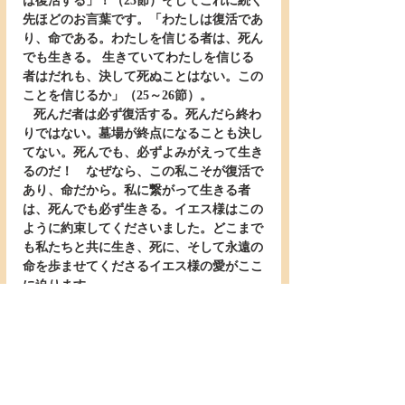
は復活する」！（23節）そしてこれに続く
先ほどのお言葉です。「わたしは復活であ
り、命である。わたしを信じる者は、死ん
でも生きる。 生きていてわたしを信じる
者はだれも、決して死ぬことはない。この
ことを信じるか」（25～26節）。
   死んだ者は必ず復活する。死んだら終わ
りではない。墓場が終点になることも決し
てない。死んでも、必ずよみがえって生き
るのだ！　なぜなら、この私こそが復活で
あり、命だから。私に繋がって生きる者
は、死んでも必ず生きる。イエス様はこの
ように約束してくださいました。どこまで
も私たちと共に生き、死に、そして永遠の
命を歩ませてくださるイエス様の愛がここ
に迫ります。
＊＊＊＊
   こうしてイエス様は、私たちが死んでも
生きる者として、永遠の命を生きることが
できるように、自らも十字架で死んでくだ
さいました。でもその死は、ちょうど一粒