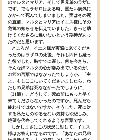
のマルタとマリア、そして男兄弟のラザロ
です。でもラザロはある時、重たい病気に
かかって死んでしまいました。実はその死
の直前、マルタとマリアはイエス様にその
危篤の知らせを伝えていました。きっと助
けてくださるに違いないという期待があっ
たのだと思います。
   ところが、イエス様が実際に来てくださ
ったのはラザロの死後。それも四日も経っ
た後でした。時すでに遅し。何を今さら。
そんな姉マルタの心が滲み出ているのが、
21節の言葉ではなかったでしょうか。「主
よ、もしここにいてくださいましたら、わ
たしの兄弟は死ななかったでしょうに」
（21節）。どうして、死ぬ前にもっと早く
来てくださらなかったのですか。死んだら
終わりではないですか。そうした、死に対
する私たちのやるせない気持ちや悲しみ、
絶望を代弁してくれるような言葉です。
   しかしまさにこの状況に対して、イエス
様はお答えになるのです。「あなたの兄弟