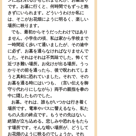
ンに思われるかもしれませんが、お墓巡り
です。お墓に行くと、何時間でもずっと飽
きずにいられます。どういうわけか私に
は、そこがお花畑にように明るく、楽しい
場所に映ります。
   でも、最初からそうだったわけではあり
ません。小学生の頃、私は家から学校まで
一時間近く歩いて通いましたが、その途中
に必ず、お墓を通らなければなりませんで
した。それはそれは不気味でした。怖くて
近づき難い場所。お化けが出る場所。うっ
かりその前を通ったら、後で呪われてしま
うと真剣に恐れていました。それで、その
お墓を通る時にはいつも、（言い伝えを御
守り代わりにしながら）両手の親指を拳の
中に隠したものでした。
   お墓。それは、誰もがいつかは行き着く
場所です。電車やバスに譬えるなら、私た
ちの人生の終点です。もうその先はない。
絶望が立ち込める。悲しみや恐れをもたら
す場所です。そんな暗い場所が、どうして
お花畑のように映るのでしょうか。それ