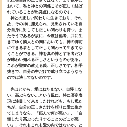
れは私自身の正しさではなく、まず根本に
おいて、私と神との関係こそが正しく結ば
れていることが出発点になるのです。
   神との正しい関わりに生きており、それ
故、その神に捕えられ、見出されている自
分自身に対しても正しい関わりを持つ。ま
たそうであるが故に、今度は他者、共に生
きてゆく隣人との間においても、神の御前
に生きる者として正しく関わって生きてゆ
くことができる。神を真の神とする者だけ
が味わい知れる正しさというものがある。
これが聖書の教える義、正しさです。相手
抜きで、自分の中だけで成り立つようなも
のでは決してないのです。
   先ほどから、愛はねたまない、自慢しな
い、高ぶらない…という風に、特に否定表
現に注目して来ましたけれども、もし私た
ちが、自分の正しさだけを頼りに愛に生き
てしまうなら、「妬んで何が悪い」、「自
慢したり高ぶったりすることのどこが悪
い」、それもこれも愛の内ではないか、と