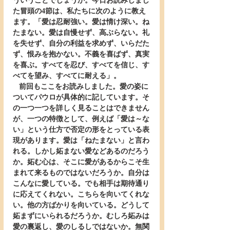
ういうことでしょうか。今日お読みしまし
た冒頭の4節は、私たちに次のように教え
ます。「愛は忍耐強い。愛は情け深い。ね
たまない。愛は自慢せず、高ぶらない。礼
を失せず、自分の利益を求めず、いらだた
ず、恨みを抱かない。不義を喜ばず、真実
を喜ぶ。すべてを忍び、すべてを信じ、す
べてを望み、すべてに耐える」。
   前回もここをお読みしました。愛の姿に
ついてパウロが具体的に記しています。そ
の一つ一つを詳しく見ることはできません
が、一つの特徴として、例えば「愛は～な
い」という仕方で否定の形をとっている表
現があります。愛は「ねたまない」と言わ
れる。しかし妬まない愛などあるのだろう
か。妬む心は、そこに愛があるからこそ生
まれて来るものではないだろうか。自分は
こんなに愛している。でも相手は期待通り
に応えてくれない。こちらを向いてくれな
い。他の方ばかりを向いている。どうして
妬まずにいられるだろうか。むしろ妬みは
愛の裏返し、愛のしるしではないか。無関