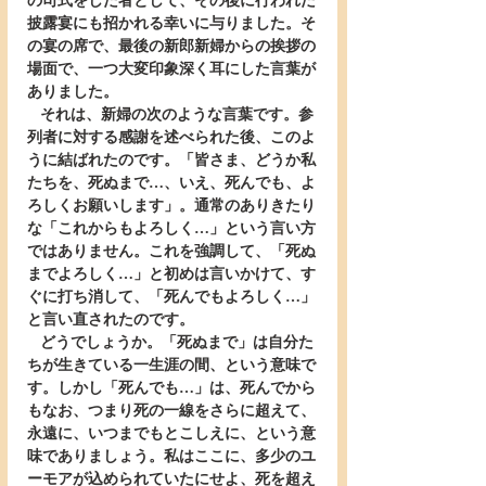
の司式をした者として、その後に行われた
披露宴にも招かれる幸いに与りました。そ
の宴の席で、最後の新郎新婦からの挨拶の
場面で、一つ大変印象深く耳にした言葉が
ありました。
   それは、新婦の次のような言葉です。参
列者に対する感謝を述べられた後、このよ
うに結ばれたのです。「皆さま、どうか私
たちを、死ぬまで…、いえ、死んでも、よ
ろしくお願いします」。通常のありきたり
な「これからもよろしく…」という言い方
ではありません。これを強調して、「死ぬ
までよろしく…」と初めは言いかけて、す
ぐに打ち消して、「死んでもよろしく…」
と言い直されたのです。
   どうでしょうか。「死ぬまで」は自分た
ちが生きている一生涯の間、という意味で
す。しかし「死んでも…」は、死んでから
もなお、つまり死の一線をさらに超えて、
永遠に、いつまでもとこしえに、という意
味でありましょう。私はここに、多少のユ
ーモアが込められていたにせよ、死を超え