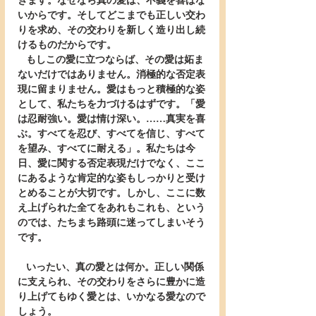
きます。なぜなら真の愛は、不義を喜ばな
いからです。そしてどこまでも正しい交わ
りを求め、その交わりを新しく造り出し続
けるものだからです。
   もしこの愛に立つならば、その愛は妬ま
ないだけではありません。消極的な否定表
現に留まりません。愛はもっと積極的な姿
として、私たちを力づけるはずです。「愛
は忍耐強い。愛は情け深い。……真実を喜
ぶ。すべてを忍び、すべてを信じ、すべて
を望み、すべてに耐える」。私たちは今
日、愛に関する否定表現だけでなく、ここ
にあるような肯定的な姿もしっかりと受け
とめることが大切です。しかし、ここに数
え上げられた全てをあれもこれも、という
のでは、たちまち路頭に迷ってしまいそう
です。
   いったい、真の愛とは何か。正しい関係
に支えられ、その交わりをさらに豊かに造
り上げてもゆく愛とは、いかなる愛なので
しょう。