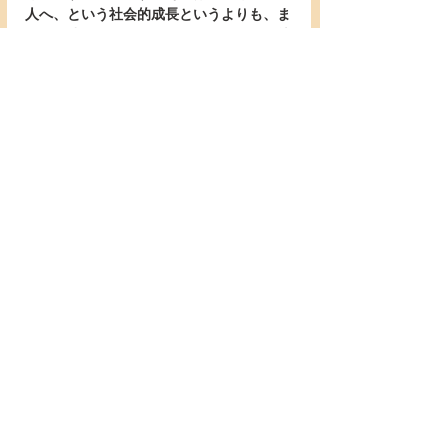
人へ、という社会的成長というよりも、ま
さに「成人」となる。もはやそこには、幼
子か大人かの区別はなく、ただ神の御前で
真の人と成る、という真実以外、何もない
のです。それは立派な人間になることでは
ありません。罪人にして義人とされる恵み
です。罪に生まれ、罪に躓き、罪に溺れ死
んでゆく悲惨な闇から救い出され、神の深
い憐れみと赦しの中で神との正しい関係が
回復され、真の愛に生きる人と成る、成ら
せて頂く、ということに外ならないので
す。
＊＊＊＊＊
   そこで、本当の意味で、その成人した者
の目に刻印される真実がある。それが12節
の言葉です。「わたしたちは、今は、鏡に
おぼろに映ったものを見ている。だがその
ときには、顔と顔とを合わせて見ることに
なる。わたしは、今は一部しか知らなくと
も、そのときには、はっきり知られている