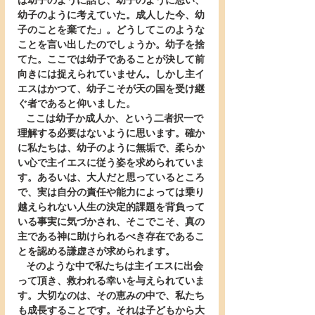
は幼子のように話し、幼子のように思い、
幼子のように考えていた。成人した今、幼
子のことを棄てた」。どうしてこのような
ことを言い出したのでしょうか。幼子を捨
てた。ここでは幼子であることが決して前
向きには捉えられていません。しかし主イ
エスはかつて、幼子こそが天の国を受け継
ぐ者であると仰いました。
   ここは幼子か成人か、という二者択一で
理解する必要はないように思います。確か
に私たちは、幼子のように無垢で、柔らか
い心で主イエスに従う姿を求められていま
す。あるいは、大人だと思っているところ
で、実は自分の責任や能力によっては乗り
越えられない人生の決定的課題を背負って
いる事実に気づかされ、そこでこそ、真の
主である神に助けられるべき存在であるこ
とを認める謙虚さが求められます。
   そのような中で私たちは主イエスに出会
って頂き、救われる幸いを与えられていま
す。大切なのは、その恵みの中で、私たち
も成長することです。それは子どもから大