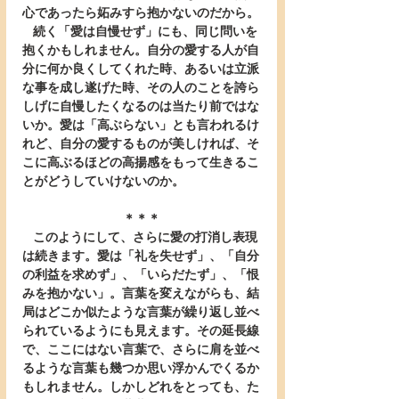
心であったら妬みすら抱かないのだから。
   続く「愛は自慢せず」にも、同じ問いを
抱くかもしれません。自分の愛する人が自
分に何か良くしてくれた時、あるいは立派
な事を成し遂げた時、その人のことを誇ら
しげに自慢したくなるのは当たり前ではな
いか。愛は「高ぶらない」とも言われるけ
れど、自分の愛するものが美しければ、そ
こに高ぶるほどの高揚感をもって生きるこ
とがどうしていけないのか。
＊＊＊
   このようにして、さらに愛の打消し表現
は続きます。愛は「礼を失せず」、「自分
の利益を求めず」、「いらだたず」、「恨
みを抱かない」。言葉を変えながらも、結
局はどこか似たような言葉が繰り返し並べ
られているようにも見えます。その延長線
で、ここにはない言葉で、さらに肩を並べ
るような言葉も幾つか思い浮かんでくるか
もしれません。しかしどれをとっても、た