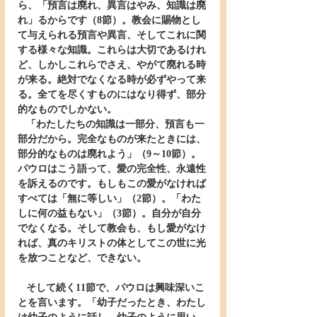
ら、「預言は廃れ、異言はやみ、知識は廃
れ」るからです（8節）。教会に賜物とし
て与えられる預言や異言、そしてこれに関
する様々な知識。これらは大切であるけれ
ど、しかしこれらでさえ、やがて廃れる時
が来る。絶対でなくなる時が必ずやって来
る。全てを尽くすものにはなり得ず、部分
的なものでしかない。
   「わたしたちの知識は一部分、預言も一
部分だから。完全なものが来たときには、
部分的なものは廃れよう」（9～10節）。
パウロはこう語って、愛の完全性、永遠性
を訴えるのです。もしもこの愛がなければ
すべては「無に等しい」（2節）。「わた
しに何の益もない」（3節）。自分が自分
でなくなる。そして教会も、もし愛がなけ
れば、真のキリストの体としてこの世に光
を放つことなど、できない。
   そして続く11節で、パウロは興味深いこ
とを言います。「幼子だったとき、わたし