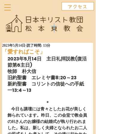
アクセス
2023年5月14日
読了時間: 13分
「愛すればこそ」
2023年5月14日　主日礼拝説教(復活
節第6主日)　　 　　　　 　 
牧師　朴大信
旧約聖書　エレミヤ書8:20～23
新約聖書　コリントの信徒への手紙
一13:4～13
＊
   今日も講壇には青々としたお花が美しく
飾られています。昨日、この会堂で教会員
のHさんのお嬢様の結婚式が執り行われま
した。私は、新しく夫婦となられたお二人