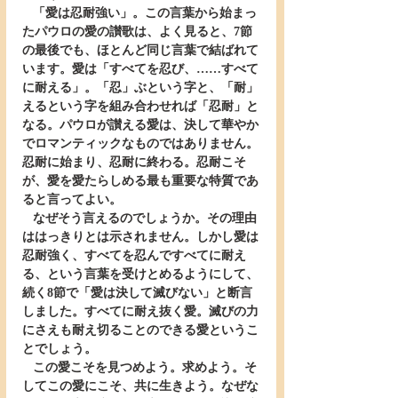
   「愛は忍耐強い」。この言葉から始まっ
たパウロの愛の讃歌は、よく見ると、7節
の最後でも、ほとんど同じ言葉で結ばれて
います。愛は「すべてを忍び、……すべて
に耐える」。「忍」ぶという字と、「耐」
えるという字を組み合わせれば「忍耐」と
なる。パウロが讃える愛は、決して華やか
でロマンティックなものではありません。
忍耐に始まり、忍耐に終わる。忍耐こそ
が、愛を愛たらしめる最も重要な特質であ
ると言ってよい。
   なぜそう言えるのでしょうか。その理由
ははっきりとは示されません。しかし愛は
忍耐強く、すべてを忍んですべてに耐え
る、という言葉を受けとめるようにして、
続く8節で「愛は決して滅びない」と断言
しました。すべてに耐え抜く愛。滅びの力
にさえも耐え切ることのできる愛というこ
とでしょう。
   この愛こそを見つめよう。求めよう。そ
してこの愛にこそ、共に生きよう。なぜな