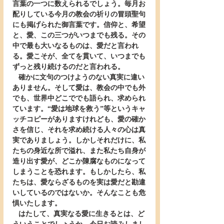
言葉の一つに数えられるでしょう。毎月お
配りしている今月の教会の祈りの冒頭聖句
にも掲げられた御言葉です。信仰と、希望
と、愛、この三つがいつまでも残る。その
中で最も大いなるものは、愛だと言われ
る。愛こそが、全てを貫いて、いつまでも
ずっと残り続けるのだと言われる。
   確かに文句のつけようのない真実に違い
ありません。そして愛は、教会の中でも外
でも、世界中どこででも語られ、求められ
ています。“愛は地球を救う”等というキャ
ッチコピーがありますけれども、愛の確か
さを信じ、それを求め続ける人々の心は真
実でありましょう。しかしそれだけに、私
たちの身近な所で溢れ、また私たち自身が
造り出す愛が、どこか陳腐なものになって
しまうことを恐れます。もしかしたら、私
たちは、愛ならざるものを実は愛だと勘違
いしているのではないか。そんなことも危
惧いたします。
   はたして、真実なる愛に生きるとは、ど