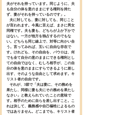
夫がそれを持っています。同じように、夫
も自分の体を意のままにする権利を持た
ず、妻がそれを持っているのです」。
   夫に対しても、妻に対しても、同じこと
が言われます。今風に言えば、まさに男女
同権です。夫も妻も、どちらが上か下かで
はない。一方が他方を独占するのでもな
い。どちらも同じ線上で、対等に向かい合
う。言ってみれば、互いに自由な存在で
す。けれども、その自由を、パウロは、何
でも全て自分の意のままにできる権利とし
ての自由ではなく、むしろ相手が、この自
分の体を意のままにすらできるように差し
出す、そのような自由として求めます。キ
リスト者の自由です。
   それが、3節で「夫は妻に、その務めを
果たし、同様に妻も夫にその務めを果たし
なさい」と教えられていたことの意味で
す。相手のために自らを差し出すこと。こ
れは決して、義務感や自己犠牲によるもの
ではありません。どこまでも、キリスト者