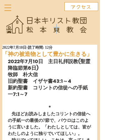
アクセス
2022年7月10日
読了時間: 12分
「神の被造物として豊かに生きる」
2022年7月10日　主日礼拝説教(聖霊
降臨節第6日)
牧師　朴大信
旧約聖書　イザヤ書43:1～4
新約聖書　コリントの信徒への手紙
一7:1～7
＊
   先ほどお読みしましたコリントの信徒へ
の手紙一の最後の7節で、パウロはこのよ
うに言いました。「わたしとしては、皆が
わたしのように独りでいてほしい」。