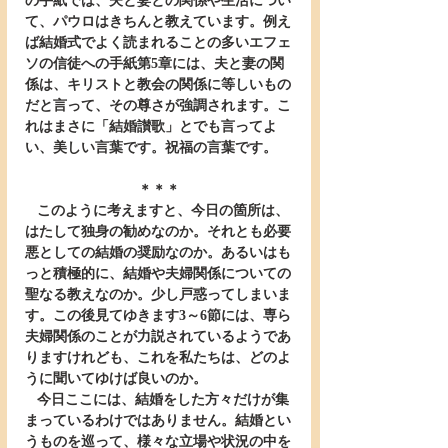
の手紙では、夫と妻との関係や生活につい
て、パウロはきちんと教えています。例え
ば結婚式でよく読まれることの多いエフェ
ソの信徒への手紙第5章には、夫と妻の関
係は、キリストと教会の関係に等しいもの
だと言って、その尊さが強調されます。こ
れはまさに「結婚讃歌」とでも言ってよ
い、美しい言葉です。祝福の言葉です。
＊＊＊
   このように考えますと、今日の箇所は、
はたして独身の勧めなのか。それとも必要
悪としての結婚の奨励なのか。あるいはも
っと積極的に、結婚や夫婦関係についての
聖なる教えなのか。少し戸惑ってしまいま
す。この後見てゆきます3～6節には、専ら
夫婦関係のことが力説されているようであ
りますけれども、これを私たちは、どのよ
うに聞いてゆけば良いのか。
   今日ここには、結婚をした方々だけが集
まっているわけではありません。結婚とい
うものを巡って、様々な立場や状況の中を