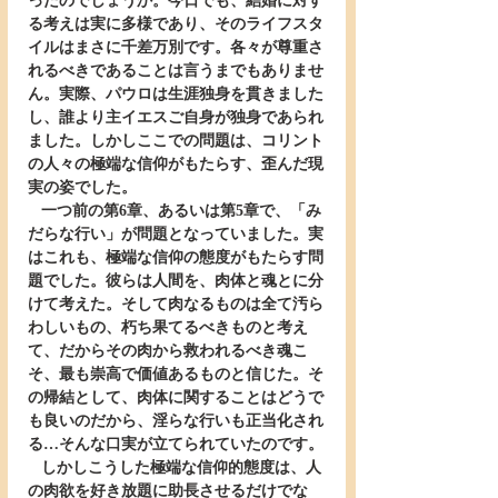
ったのでしょうか。今日でも、結婚に対す
る考えは実に多様であり、そのライフスタ
イルはまさに千差万別です。各々が尊重さ
れるべきであることは言うまでもありませ
ん。実際、パウロは生涯独身を貫きました
し、誰より主イエスご自身が独身であられ
ました。しかしここでの問題は、コリント
の人々の極端な信仰がもたらす、歪んだ現
実の姿でした。
   一つ前の第6章、あるいは第5章で、「み
だらな行い」が問題となっていました。実
はこれも、極端な信仰の態度がもたらす問
題でした。彼らは人間を、肉体と魂とに分
けて考えた。そして肉なるものは全て汚ら
わしいもの、朽ち果てるべきものと考え
て、だからその肉から救われるべき魂こ
そ、最も崇高で価値あるものと信じた。そ
の帰結として、肉体に関することはどうで
も良いのだから、淫らな行いも正当化され
る…そんな口実が立てられていたのです。
   しかしこうした極端な信仰的態度は、人
の肉欲を好き放題に助長させるだけでな