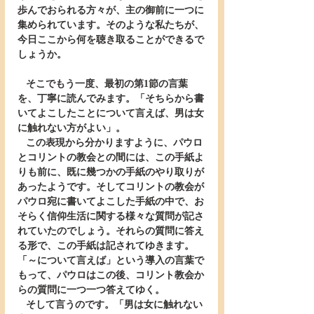
歩んでおられる方々が、主の御前に一つに
集められています。そのような私たちが、
今日ここから何を聴き取ることができるで
しょうか。
   そこでもう一度、最初の第1節の言葉
を、丁寧に読んでみます。「そちらから書
いてよこしたことについて言えば、男は女
に触れない方がよい」。
   この表現から分かりますように、パウロ
とコリントの教会との間には、この手紙よ
りも前に、既に幾つかの手紙のやり取りが
あったようです。そしてコリントの教会が
パウロ宛に書いてよこした手紙の中で、お
そらく信仰生活に関する様々な質問が記さ
れていたのでしょう。それらの質問に答え
る形で、この手紙は記されてゆきます。
「～について言えば」という導入の言葉で
もって、パウロはこの後、コリント教会か
らの質問に一つ一つ答えてゆく。
   そして言うのです。「男は女に触れない