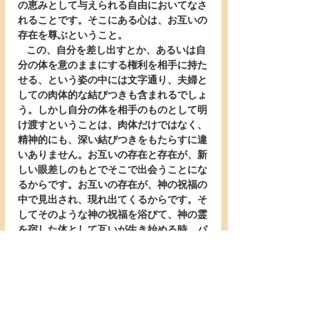
の恵みとして与えられる自由においてなさ
れることです。そこにある心は、お互いの
存在を尊ぶということ。
   この、自分を差し出すとか、あるいは自
分の体を意のままにする権利を相手に持た
せる、という姿の中には文字通り、夫婦と
しての肉体的な結びつきも含まれるでしょ
う。しかし自分の体を相手のものとして明
け渡すということは、肉体だけではなく、
精神的にも、深い結びつきをもたらすに違
いありません。お互いの存在と存在が、新
しい眼差しのもとでそこで出会うことにな
るからです。お互いの存在が、神の祝福の
中で見出され、現れ出てくるからです。そ
してそのような神の祝福を浴びて、神の霊
を宿した体として互いが生き始める時、パ
ウロが2節で釘を刺していた「みだらな行
いを避ける」という課題も、克服されてゆ
くのです。
   しかしパウロは、決して綺麗ごとだけを