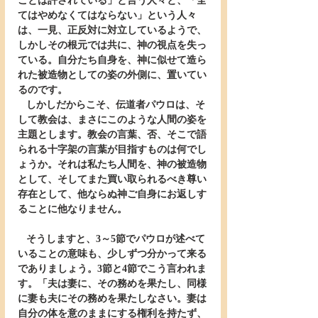
ことは許されている」と言う人々と、「全
てはやめなくてはならない」という人々
は、一見、正反対に対立しているようで、
しかしその根元では共に、神の視点を失っ
ている。自分たち自身を、神に似せて造ら
れた被造物としての姿の外側に、置いてい
るのです。
   しかしだからこそ、伝道者パウロは、そ
して教会は、まさにこのような人間の姿を
主題とします。教会の言葉、否、そこで語
られる十字架の言葉が目指すものは何でし
ょうか。それは私たち人間を、神の被造物
として、そしてまた買い取られるべき尊い
存在として、他ならぬ神ご自身にお返しす
ることに他なりません。
   そうしますと、3～5節でパウロが述べて
いることの意味も、少しずつ分かって来る
でありましょう。3節と4節でこう言われま
す。「夫は妻に、その務めを果たし、同様
に妻も夫にその務めを果たしなさい。妻は
自分の体を意のままにする権利を持たず、