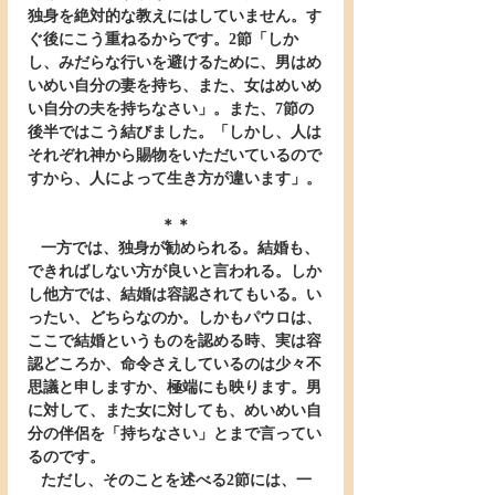
独身を絶対的な教えにはしていません。す
ぐ後にこう重ねるからです。2節「しか
し、みだらな行いを避けるために、男はめ
いめい自分の妻を持ち、また、女はめいめ
い自分の夫を持ちなさい」。また、7節の
後半ではこう結びました。「しかし、人は
それぞれ神から賜物をいただいているので
すから、人によって生き方が違います」。
＊＊
   一方では、独身が勧められる。結婚も、
できればしない方が良いと言われる。しか
し他方では、結婚は容認されてもいる。い
ったい、どちらなのか。しかもパウロは、
ここで結婚というものを認める時、実は容
認どころか、命令さえしているのは少々不
思議と申しますか、極端にも映ります。男
に対して、また女に対しても、めいめい自
分の伴侶を「持ちなさい」とまで言ってい
るのです。
   ただし、そのことを述べる2節には、一