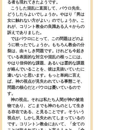
る者も現れてきたようです。
   こうした混乱に直面して、パウロ先生、
どうしたらよいでしょうか。やはり「男は
女に触れない方がよい」のでしょうか。こ
れが、コリント教会の良識ある人々からの
訴えでありました。
   ではパウロにとって、この問題はどのよ
うに映ったでしょうか。もちろん教会の分
裂は、由々しき問題です。けれども今起き
ている表面的な対立や混乱の根っこには、
やはり信仰的な課題、あるいは霊的な課題
が絡んでいることを、彼は見抜いていたに
違いないと思います。もっと単純に言え
ば、神の視点が見失われている事態こそ、
問題の核心だとパウロは憂いているので
す。
   神の視点。それは私たち人間が神の被造
物であり、どこまでも神のものとして生き
る存在である、と見ることです。そういう
視点が、しかし見失われてしまっているの
です。コリントン教会において、「全ての