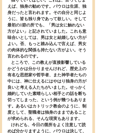
   独りでいてほしい。これは、言ってしま
えば、独身の勧めです。パウロは生涯、独
身だったと言われます。その自分と同じよ
うに、皆も独り身であって欲しい。そして
最初の1節の所でも、「男は女に触れない
方がよい」と記されていました。これも意
味合いとしては、男は女と結婚しない方が
よい。否、もっと踏み込んで言えば、男女
の肉体的な関係も持たない方がよい。そう
言われるのです。
   ところで、この教えが直接影響している
かどうかは分かりませんけれど、歴史上の
有名な思想家や哲学者、また神学者たちの
中には、神に仕えるにはやはり独身の方が
良いと考える人たちがいました。せっかく
婚約していた素晴らしい相手との話を断ち
切ってしまった、という例が幾つもありま
す。あるいはカトリック教会のように、制
度として、聖職者は独身のままであること
が求められる、そんな現実もあります。
   けれども、今日の箇所をよく注意して読
めば分かりますように、パウロは決して、