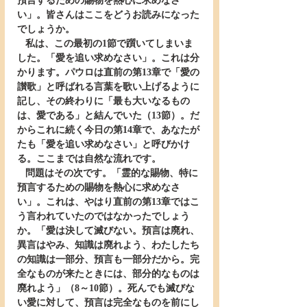
預言するための賜物を熱心に求めなさ
い」。皆さんはここをどうお読みになった
でしょうか。
   私は、この最初の1節で躓いてしまいま
した。「愛を追い求めなさい」。これは分
かります。パウロは直前の第13章で「愛の
讃歌」と呼ばれる言葉を歌い上げるように
記し、その終わりに「最も大いなるもの
は、愛である」と結んでいた（13節）。だ
からこれに続く今日の第14章で、あなたが
たも「愛を追い求めなさい」と呼びかけ
る。ここまでは自然な流れです。
   問題はその次です。「霊的な賜物、特に
預言するための賜物を熱心に求めなさ
い」。これは、やはり直前の第13章ではこ
う言われていたのではなかったでしょう
か。「愛は決して滅びない。預言は廃れ、
異言はやみ、知識は廃れよう、わたしたち
の知識は一部分、預言も一部分だから。完
全なものが来たときには、部分的なものは
廃れよう」（8～10節）。死んでも滅びな
い愛に対して、預言は完全なものを前にし