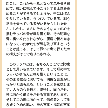
起こし、これから一丸となって気を引き締
めて、戦いに挑んでゆこうとする士気を高
めることができるでしょうか。中にはぼん
やりしている者、うつむいている者、戦う
意欲を失っている者がいるかもしれませ
ん。しかし、まさにそのような人々の心を
掴むラッパの音が鳴り響く時、その明確な
音に奮い立たされながら、臆病で後ろ向き
になっていた者たちが気を取り直すという
ことが起こる。そして戦いに出て行くため
の構えがそこで造り出される。
   このラッパとは、もちろんここでは比喩
として用いられています。そして町の中で
ラッパがきちんと鳴り響くということは、
そのまま教会においても、明確な言葉がし
っかりと語られる、ということを意味しま
す。人々の心を捕え、説得し、回心させ、
神に向かう備えをさせる言葉であります。
そしてこの世に向かって、信仰者として生
き抜くための戦い、神の言葉・福音の言葉