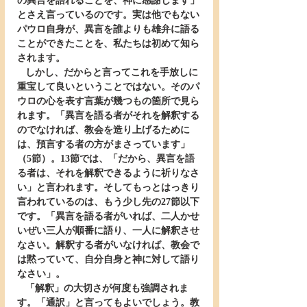
の異言を語れることを、神に感謝します」
とさえ言っているのです。実は他でもない
パウロ自身が、異言を誰よりも雄弁に語る
ことができたことを、私たちは初めて知ら
されます。
   しかし、だからと言ってこれを手放しに
重宝して良いということではない。そのパ
ウロの心を表す言葉が幾つもの箇所で見ら
れます。「異言を語る者がそれを解釈する
のでなければ、教会を造り上げるために
は、預言する者の方がまさっています」
（5節）。13節では、「だから、異言を語
る者は、それを解釈できるように祈りなさ
い」と言われます。そしてもっとはっきり
言われているのは、もう少し先の27節以下
です。「異言を語る者がいれば、二人かせ
いぜい三人が順番に語り、一人に解釈させ
なさい。解釈する者がいなければ、教会で
は黙っていて、自分自身と神に対して語り
なさい」。
   「解釈」の大切さが何度も強調されま
す。「通訳」と言ってもよいでしょう。教