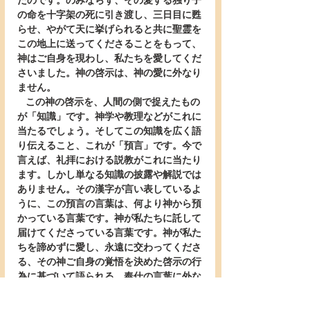
たのです。のみならず、その愛する独り子
の命を十字架の死に引き渡し、三日目に甦
らせ、やがて天に挙げられると共に聖霊を
この地上に送ってくださることをもって、
神はご自身を現わし、私たちを愛してくだ
さいました。神の啓示は、神の愛に外なり
ません。
   この神の啓示を、人間の側で捉えたもの
が「知識」です。神学や教理などがこれに
当たるでしょう。そしてこの知識を広く語
り伝えること、これが「預言」です。今で
言えば、礼拝における説教がこれに当たり
ます。しかし単なる知識の披露や解説では
ありません。その漢字が言い表しているよ
うに、この預言の言葉は、何より神から預
かっている言葉です。神が私たちに託して
届けてくださっている言葉です。神が私た
ちを諦めずに愛し、永遠に交わってくださ
る、その神ご自身の覚悟を決めた啓示の行
為に基づいて語られる、奉仕の言葉に外な
りません。
   そして、この神ご自身の啓示に仕えよう