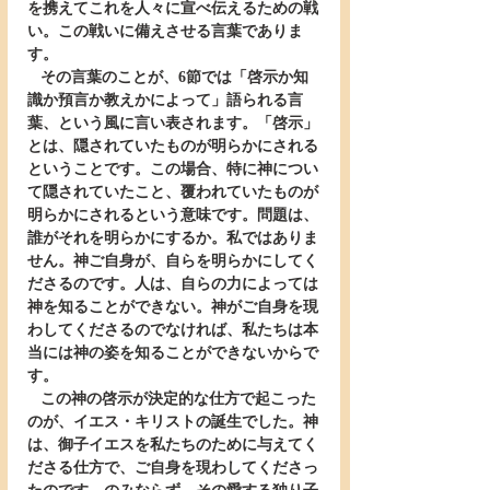
を携えてこれを人々に宣べ伝えるための戦
い。この戦いに備えさせる言葉でありま
す。
   その言葉のことが、6節では「啓示か知
識か預言か教えかによって」語られる言
葉、という風に言い表されます。「啓示」
とは、隠されていたものが明らかにされる
ということです。この場合、特に神につい
て隠されていたこと、覆われていたものが
明らかにされるという意味です。問題は、
誰がそれを明らかにするか。私ではありま
せん。神ご自身が、自らを明らかにしてく
ださるのです。人は、自らの力によっては
神を知ることができない。神がご自身を現
わしてくださるのでなければ、私たちは本
当には神の姿を知ることができないからで
す。
   この神の啓示が決定的な仕方で起こった
のが、イエス・キリストの誕生でした。神
は、御子イエスを私たちのために与えてく
ださる仕方で、ご自身を現わしてくださっ