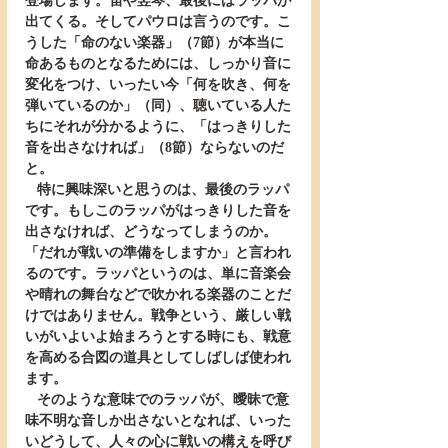
登場します。笛や竪琴、最後にはラッパが
出てくる。そしてパウロは言うのです。こ
うした「命のない楽器」（7節）が本当に
命あるものとなるためには、しっかり音に
変化をつけ、いったい今「何を吹き、何を
弾いているのか」（同）、聴いている人た
ちにそれが分かるように、「はっきりした
音を出さなければ」（8節）ならないのだ
と。
   特に興味深いと思うのは、最後のラッパ
です。もしこのラッパがはっきりした音を
出さなければ、どうなってしまうのか。
「だれが戦いの準備をしますか」と言われ
るのです。ラッパというのは、単に音楽会
や晴れの舞台などで吹かれる楽器のことだ
けではありません。戦争という、厳しい戦
いがいよいよ始まろうとする時にも、戦意
を高める合図の道具としてしばしば使われ
ます。
   そのような意味でのラッパが、曖昧で意
味不明な音しか出さないとなれば、いった
いどうして、人々の心に戦いの構えを呼び