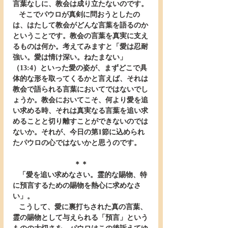
言葉なしに、教会は成り立たないのです。
   そこでパウロが真剣に問おうとしたの
は、はたして教会がどんな言葉を語るのか
ということです。教会の言葉を真実に支え
るものは何か。考えてみますと「愛は忍耐
強い。愛は情け深い。ねたまない」
（13:4）といった愛の姿が、まずどこで具
体的な形を取ってくるかと言えば、それは
教会で語られる言葉においてではないでし
ょうか。教会においてこそ、何より愛を追
い求める時、それは真実なる言葉を追い求
めることと切り離すことができないのでは
ないか。それが、今日の第1節に込められ
たパウロの心ではないかと思うのです。
＊＊
   「愛を追い求めなさい。霊的な賜物、特
に預言するための賜物を熱心に求めなさ
い」。
   こうして、愛に裏打ちされた真の言葉、
霊の賜物として与えられる「預言」という