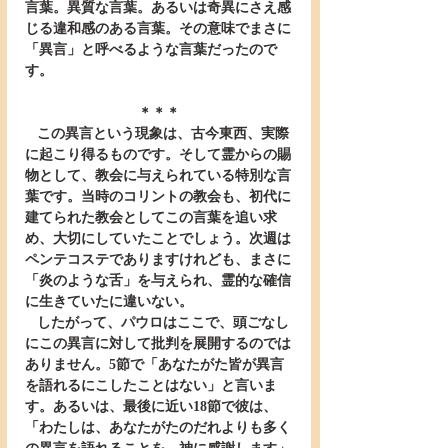
言葉。異質な言葉。あるいは奇異にさえ感
じる違和感のある言葉。その意味でまさに
「異言」と呼べるような言葉だったので
す。
＊＊＊
   この異言という現象は、古今東西、実際
に起こり得るものです。そして霊からの賜
物として、教会に与えられている特別な言
葉です。当時のコリントの教会も、初代に
建てられた教会としてこの言葉を追い求
め、大切にしていたことでしょう。次週は
ペンテコステでありますけれども、まさに
「炎のような舌」を与えられ、霊的な確信
に生きていたに違いない。
   したがって、パウロはここで、頭ごなし
にこの異言に対して批判を展開するのでは
ありません。5節で「あなたがた皆が異言
を語れるにこしたことはない」と言いま
す。あるいは、最後に近い18節で彼は、
「わたしは、あなたがたのだれよりも多く