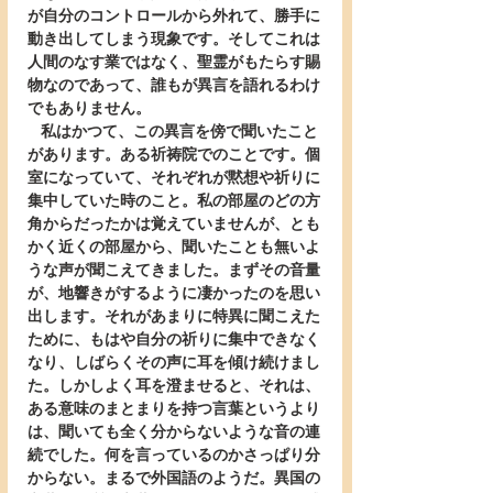
が自分のコントロールから外れて、勝手に
動き出してしまう現象です。そしてこれは
人間のなす業ではなく、聖霊がもたらす賜
物なのであって、誰もが異言を語れるわけ
でもありません。
   私はかつて、この異言を傍で聞いたこと
があります。ある祈祷院でのことです。個
室になっていて、それぞれが黙想や祈りに
集中していた時のこと。私の部屋のどの方
角からだったかは覚えていませんが、とも
かく近くの部屋から、聞いたことも無いよ
うな声が聞こえてきました。まずその音量
が、地響きがするように凄かったのを思い
出します。それがあまりに特異に聞こえた
ために、もはや自分の祈りに集中できなく
なり、しばらくその声に耳を傾け続けまし
た。しかしよく耳を澄ませると、それは、
ある意味のまとまりを持つ言葉というより
は、聞いても全く分からないような音の連
続でした。何を言っているのかさっぱり分
からない。まるで外国語のようだ。異国の