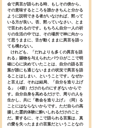
会で異言が語られる時、もしその傍から、
その意味するところを誰かきちんと分かる
ように説明できる者がいなければ、黙って
いる方が良い。否、黙っていなさい、とま
で言われるのです。もちろん自分一人の祈
りの生活の中では、その場所で神に向かっ
て思うままに、舌が動くままに異言を語っ
ても構わない。
   けれども、「だれよりも多くの異言を語
れる」賜物を与えられたパウロがここで明
確に心に決めていたことは、自分の語る言
葉が誰にも通じないままの状況で異言を語
ることはしまい、ということです。なぜか
と言えば、それは結局、「自分を造り上げ
る」（4節）だけのものにすぎないからで
す。自分自身を高めるだけで、周りの人を
生かし、共に「教会を造り上げ」（同）る
ことにはならないからです。ただ自らの高
揚した霊的体験に酔いしれるだけのこと
だ。要するに、そこで語られる言葉は、真
の愛を失ったままの言葉だということなの