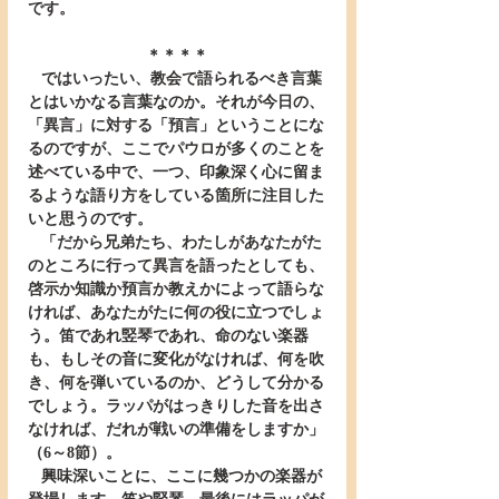
です。
＊＊＊＊
   ではいったい、教会で語られるべき言葉
とはいかなる言葉なのか。それが今日の、
「異言」に対する「預言」ということにな
るのですが、ここでパウロが多くのことを
述べている中で、一つ、印象深く心に留ま
るような語り方をしている箇所に注目した
いと思うのです。
   「だから兄弟たち、わたしがあなたがた
のところに行って異言を語ったとしても、
啓示か知識か預言か教えかによって語らな
ければ、あなたがたに何の役に立つでしょ
う。笛であれ竪琴であれ、命のない楽器
も、もしその音に変化がなければ、何を吹
き、何を弾いているのか、どうして分かる
でしょう。ラッパがはっきりした音を出さ
なければ、だれが戦いの準備をしますか」
（6～8節）。
   興味深いことに、ここに幾つかの楽器が