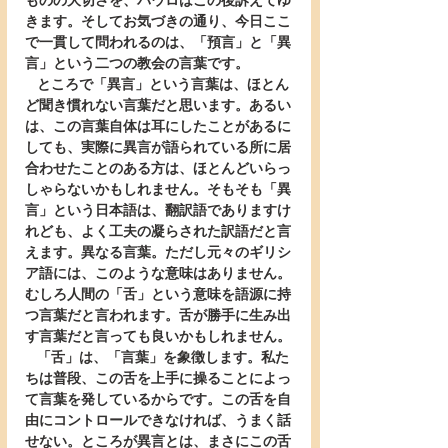
ものの大切さを、パウロはこの後訴えてゆ
きます。そしてお気づきの通り、今日ここ
で一貫して問われるのは、「預言」と「異
言」という二つの教会の言葉です。
   ところで「異言」という言葉は、ほとん
ど聞き慣れない言葉だと思います。あるい
は、この言葉自体は耳にしたことがあるに
しても、実際に異言が語られている所に居
合わせたことのある方は、ほとんどいらっ
しゃらないかもしれません。そもそも「異
言」という日本語は、翻訳語でありますけ
れども、よく工夫の凝らされた訳語だと言
えます。異なる言葉。ただし元々のギリシ
ア語には、このような意味はありません。
むしろ人間の「舌」という意味を語源に持
つ言葉だと言われます。舌が勝手に生み出
す言葉だと言っても良いかもしれません。
   「舌」は、「言葉」を象徴します。私た
ちは普段、この舌を上手に操ることによっ
て言葉を発しているからです。この舌を自
由にコントロールできなければ、うまく話
せない。ところが異言とは、まさにこの舌