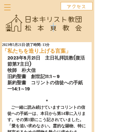
アクセス
2023年5月21日
読了時間: 13分
「私たちを造り上げる言葉」
2023年5月21日　主日礼拝説教(復活
節第7主日)　　 　　　　 　 
牧師　朴大信
旧約聖書　創世記11:1～9
新約聖書　コリントの信徒への手紙
一14:1～19
＊
   ご一緒に読み続けていますコリントの信
徒への手紙一は、本日から第14章に入りま
す。その第1節にこう記されていました。
「愛を追い求めなさい。霊的な賜物、特に