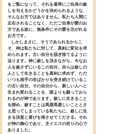
をご覧になって、それを基準にご自身の赦
しを与えるかどうかを決められるような、
そんなお方ではありません。私たち人間に
左右されることなく、ただご自身が愛のお
方である故に、無条件にその愛を注がれる
お方です。
   しかしまさに、そうであられるからこ
そ、神は私たちに対して、真剣に変化を求
められます。古い自分を脱ぎ捨てるように
迫ります。神に赦しを頂きながら、今なお
人を赦さずにいるこの自分。自らは赦しの
人として生きることを真剣に求めず、ただ
いつも相手の非ばかりを突き続けているこ
の古い自分。その自分から、新しい人へと
生まれ変わることを、誰よりも願っておら
れるのが神であります。赦しに生きること
を諦め、赦すことは馬鹿馬鹿しいこととさ
え思ってしまっている私たちに、赦しに生
きる決意と喜びを得させてくださる。それ
が神の御心であり、主イエスの祈りの心で
ありました。