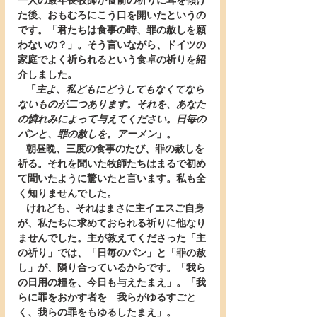
一人の最年長牧師が食前の祈りに耳を傾け
た後、おもむろにこう口を開いたというの
です。「君たちは食事の時、罪の赦しを願
わないの？」。そう言いながら、ドイツの
家庭でよく祈られるという食卓の祈りを紹
介しました。
   「
主よ、私どもにどうしてもなくてなら
ないものが二つあります。それを、あなた
の憐れみによって与えてください。日毎の
パンと、罪の赦しを。アーメン
」。
   朝昼晩、三度の食事のたび、罪の赦しを
祈る。それを聞いた牧師たちはまるで初め
て聞いたように驚いたと言います。私も全
く知りませんでした。
   けれども、それはまさに主イエスご自身
が、私たちに求めておられる祈りに他なり
ませんでした。主が教えてくださった「主
の祈り」では、「日毎のパン」と「罪の赦
し」が、隣り合っているからです。「我ら
の日用の糧を、今日も与えたまえ」。「我
らに罪をおかす者を　我らがゆるすごと
く、我らの罪をもゆるしたまえ」。