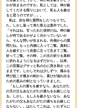
人を赦すかどうかで、神が私を赦すかどう
かが決まるのですか。私としては、神が赦
してくださる限りにおいて、私も人を赦せ
ると思うのですが…」。
   私は、的を得た質問をしたつもりでし
た。しかし返って来た答えは意外でした。
「それはね、甘ったれた信仰だね。神の赦
しが何であるかがよく分かっていないか
ら、そんな問いが生まれる。外側からの質
問だね。もっと内側に入ってご覧。真剣に
人を赦すという決意に立って生きてご覧。
祈ってご覧。その時、この主の祈りを真剣
に祈れるようになるはずだから」。以来、
この言葉はグサッと私の心に突き刺さった
ままです。しかしそれは少しずつ、痛みを
呼び起こす裁きの剣から、喜びが溢れ出る
ための恵みの剣となっていきました。
   「もし人の過ちを赦すなら、あなたがた
の天の父もあなたがたの過ちをお赦しにな
る。しかし、もし人を赦さないなら、あな
たがたの父もあなたがたの過ちをお赦しに
ならない」。はたしてこれは、いたずらに