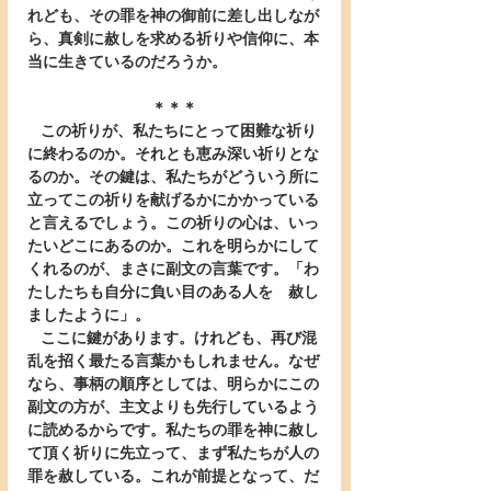
れども、その罪を神の御前に差し出しなが
ら、真剣に赦しを求める祈りや信仰に、本
当に生きているのだろうか。
＊＊＊
   この祈りが、私たちにとって困難な祈り
に終わるのか。それとも恵み深い祈りとな
るのか。その鍵は、私たちがどういう所に
立ってこの祈りを献げるかにかかっている
と言えるでしょう。この祈りの心は、いっ
たいどこにあるのか。これを明らかにして
くれるのが、まさに副文の言葉です。「わ
たしたちも自分に負い目のある人を　赦し
ましたように」。
   ここに鍵があります。けれども、再び混
乱を招く最たる言葉かもしれません。なぜ
なら、事柄の順序としては、明らかにこの
副文の方が、主文よりも先行しているよう
に読めるからです。私たちの罪を神に赦し
て頂く祈りに先立って、まず私たちが人の
罪を赦している。これが前提となって、だ