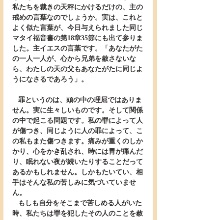
私たちを裁きの天秤にかけるだけの、主の
戒めの言葉なのでしょうか。実は、これと
よく似た言葉が、今日与えられました同じ
マタイ福音書の第18章35節にも出て参りま
した。主イエスの言葉です。「あなたがた
の一人一人が、心から兄弟を赦さないな
ら、わたしの天の父もあなたがたに同じよ
うになさるであろう」。
   罪というのは、頭の中の理屈ではありま
せん。実に生々しいものです。そして関係
の中で起こる問題です。私の罪によって人
が傷つき、同じように人の罪によって、こ
の私もまた傷つきます。痛みが重くのしか
かり、心をかき乱され、時には胃が痛んだ
り、眠れない夜が続いたりすることだって
あるかもしれません。しかもたいてい、相
手はそんな私の苦しみに気づいていませ
ん。
   もしも自分をそこまで苦しめる人がいた
時、私たちは罪を犯したその人のことを赦