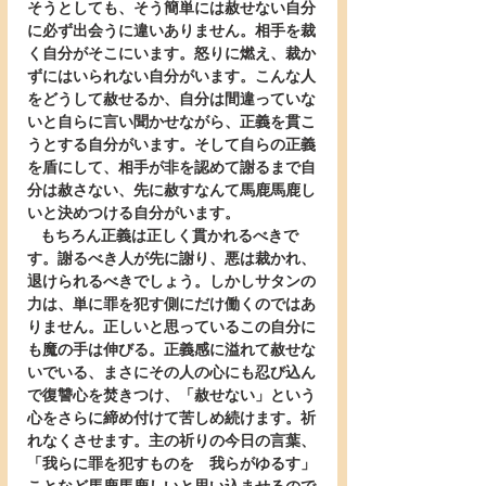
そうとしても、そう簡単には赦せない自分
に必ず出会うに違いありません。相手を裁
く自分がそこにいます。怒りに燃え、裁か
ずにはいられない自分がいます。こんな人
をどうして赦せるか、自分は間違っていな
いと自らに言い聞かせながら、正義を貫こ
うとする自分がいます。そして自らの正義
を盾にして、相手が非を認めて謝るまで自
分は赦さない、先に赦すなんて馬鹿馬鹿し
いと決めつける自分がいます。
   もちろん正義は正しく貫かれるべきで
す。謝るべき人が先に謝り、悪は裁かれ、
退けられるべきでしょう。しかしサタンの
力は、単に罪を犯す側にだけ働くのではあ
りません。正しいと思っているこの自分に
も魔の手は伸びる。正義感に溢れて赦せな
いでいる、まさにその人の心にも忍び込ん
で復讐心を焚きつけ、「赦せない」という
心をさらに締め付けて苦しめ続けます。祈
れなくさせます。主の祈りの今日の言葉、
「我らに罪を犯すものを　我らがゆるす」