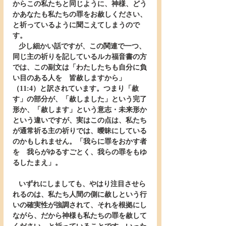
からこの私たちと同じように、神様、どう
かあなたも私たちの罪をお赦しください、
と祈っているように聞こえてしまうので
す。
   少し細かい話ですが、この関連で一つ、
同じ主の祈りを記しているルカ福音書の方
では、この副文は「わたしたちも自分に負
い目のある人を　皆赦しますから」
（11:4）と訳されています。つまり「赦
す」の部分が、「赦しました」という完了
形か、「赦します」という意志・未来形か
という違いですが、実はこの点は、私たち
が通常祈る主の祈りでは、曖昧にしている
のかもしれません。「我らに罪をおかす者
を　我らがゆるすごとく、我らの罪をもゆ
るしたまえ」。
   いずれにしましても、やはり注目させら
れるのは、私たち人間の側に赦しという行
いの確実性が強調されて、それを根拠にし
ながら、だから神様も私たちの罪を赦して