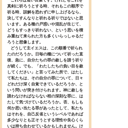
   これらは短い言葉です。けれどもこれを
真剣に祈ろうとする時、それもこの順序で
祈る時、誤解を恐れずに申し上げるなら、
決してすんなりと祈れる祈りではないと思
います。ある種の戸惑いや混乱が生じて、
どうもすっきり祈れない、という思いを積
み重ねて来られた方も多くいらっしゃるだ
ろうと想像します。
   どうして主イエスは、この順番で祈られ
たのだろうか。日毎の糧について祈った直
後、急に、自分たちの罪の赦しを請う祈り
が続く。でも、「わたしたちの負い目を赦
してください」と言ってみた所で、はたし
て私たちは、その自分の罪について、日々
どれだけ深く自覚できているだろうか、と
いう問いが突き付けられます。神に赦しを
請わなければならない程の深刻な罪に、は
たして気づけているだろうか。否、もしも
何か思い当たる罪があったとして、私たち
はそれを、自己反省というレベルであれば
多少なりとも正そうとする理性や良心くら
いは持ち合わせているかもしれません。け