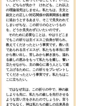
ください、と祈っていることです。いった
い、どちらが先か？　けれども、これ以上
の理論追究はしません。私たちは、主文と
副文との正しい対応関係や因果関係を厳密
に追おうとするあまり、そこで見失われて
しまいがちな、この祈りの心というもの
を、どうか見失わずにいたいのです。
   そのために必要なことは、やはりどこま
でもこの祈りは主イエスご自身が祈られ、
教えてくださったという事実です。救い主
であられる主イエスが、私たちを本当に罪
から救い出し、苦しみから解き放ち、溢れ
る赦しの恵みをもって私たちを癒し、奮い
立たせながら、主の御心に適う人として建
て上げるために、この祈りをプレゼントし
てくださったという事実です。私たちはこ
こに立ちたい。
   ではなぜ主は、この祈りの中で、神の赦
しよりも先に、私たちの赦しを先行させる
ような言い方をされたのでしょうか。言う
までもなく、神は私たちの赦しの出来具合