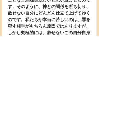
ことなど馬鹿馬鹿しいと思い込ませるので
す。そのように、神との関係を断ち切り、
赦せない自分にどんどん仕立て上げてゆく
のです。私たちが本当に苦しいのは、罪を
犯す相手がもちろん原因ではありますが、
しかし究極的には、赦せないこの自分自身
から抜け出せない泥沼に、自ら足を掬(す
く)われているからではないでしょうか。
   しかしまさにそこに、今日の主の祈りの
言葉が投げ込まれます。そして問うので
す。お前は本当にそれでいいのか？　赦さ
ない生き方を貫き通すのでいいのか？　そ
して決断を迫るのです。その人を赦しなさ
い。それも、一度や二度ではない。何度で
も赦しなさい。ではいったい何回赦せばい
いのでしょうか。ペトロは問いました。
「七回までですか」（18:21）。
   しかし主イエスはこう答えられました。
「あなたに言っておく。七回どころか七の
七十倍までも赦しなさい」（22節）。実に
490回までも！　もはや、いちいち数え上
げてはいられない数です。否、もう数える