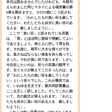
本日は読みませんでしたけれども、今朝与
えられました同じマタイによる福音書の第
6章を開きますと、その12節にこう記され
ています。「わたしたちの負い目を赦して
ください、わたしたちも自分に負い目のあ
る人を　赦しましたように」。
   ここで「負い目」と訳されている言葉
は、「罪」とほぼ同じ意味で理解してよい
でありましょう。神と人に対して罪を犯
す。それ故に、相手に大きな借りができ
る。返さねばならない借金を自ら負ってし
まった。それが負い目であります。しかし
今注目したいのは、祈りの言葉の順序で
す。主イエスが教えてくださったのは、ま
ず「わたしたちの負い目を赦してくださ
い」という祈りでした。これが最初であ
り、いわゆる主文です。新共同訳聖書は、
ここを正しく訳しました。そしてこれに続
いて、次の副文が添えられます。「わたし
たちも自分に負い目のある人を　赦しまし
たように」。