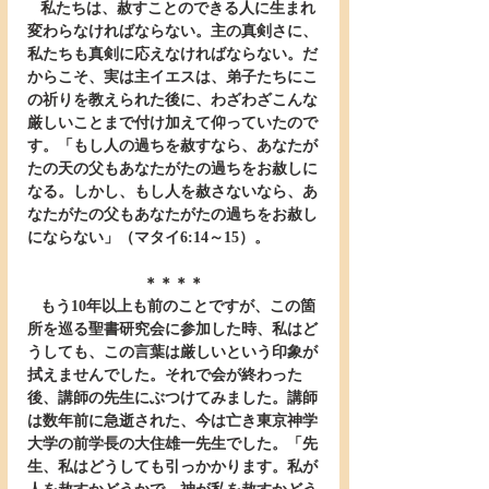
   私たちは、赦すことのできる人に生まれ
変わらなければならない。主の真剣さに、
私たちも真剣に応えなければならない。だ
からこそ、実は主イエスは、弟子たちにこ
の祈りを教えられた後に、わざわざこんな
厳しいことまで付け加えて仰っていたので
す。「もし人の過ちを赦すなら、あなたが
たの天の父もあなたがたの過ちをお赦しに
なる。しかし、もし人を赦さないなら、あ
なたがたの父もあなたがたの過ちをお赦し
にならない」（マタイ6:14～15）。
＊＊＊＊
   もう10年以上も前のことですが、この箇
所を巡る聖書研究会に参加した時、私はど
うしても、この言葉は厳しいという印象が
拭えませんでした。それで会が終わった
後、講師の先生にぶつけてみました。講師
は数年前に急逝された、今は亡き東京神学
大学の前学長の大住雄一先生でした。「先
生、私はどうしても引っかかります。私が