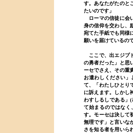
す。あなたがたのと
たいのです」
　ローマの信徒に会
身の信仰を交わし、
宛てた手紙でも同様
願いを届けているの
　ここで、出エジプ
の勇者だった」と思
ーセでさえ、その重
お遣わしください」
て、「わたしひとり
に訴えます。しかし
わすしるしである」(
て始まるのではなく
す。モーセは決して
無理です」と言いな
さを知る者を用いら