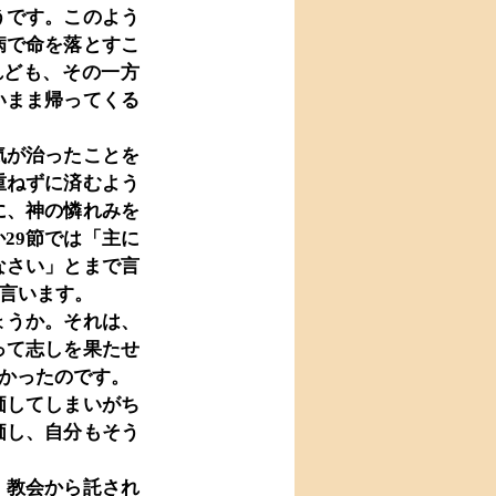
うです。このよう
病で命を落とすこ
れども、その一方
いまま帰ってくる
気が治ったことを
重ねずに済むよう
に、神の憐れみを
29節では「主に
なさい」とまで言
と言います。
ょうか。それは、
って志しを果たせ
かったのです。
価してしまいがち
価し、自分もそう
、教会から託され