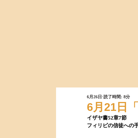
6月26日
読了時間: 8分
6月21
イザヤ書52章7節
フィリピの信徒への手紙