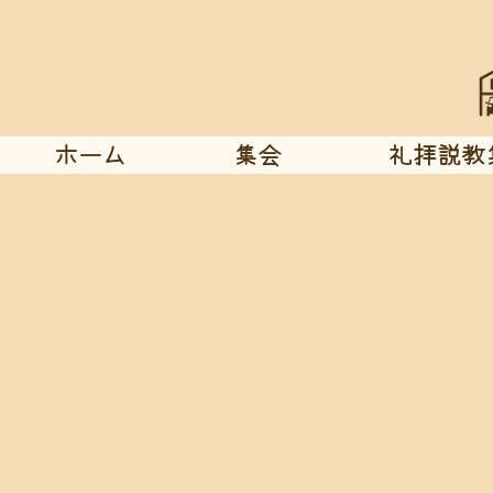
ホーム
集会
礼拝説教