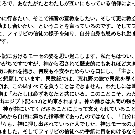
ころで、あなたがたとわたしが互いにもっている信仰によ
いに行きたい、そこで福音の宣教をしたい。そして更に教
励まし合いたい、ということを言っているのです。そして
に、フィリピの信徒の様子を知り、自分自身も慰められ励
です。
ト記におけるモーセの姿を思い起こします。私たちはつい
いがちですですが、神から召されて歴史的にもあれほど大
責に畏れを抱き、何度も不安やためらいを口にし、「主よ
と懇願しています。民数記では、荒れ野の旅で民衆を導
では、この民すべてを負うことはできません。わたしには
神は「わたしは必ずあなたと共にいる。このことこそ、わ
出エジプト記3:12)と約束されます。神の働きは人間の強
、神が共にいてくださることによって支えられているこ
初めから自信に満ちた指導者であったのではなく、「自分
がらも、神に押し出されていった人でした。神はモーセの
れました。そしてフィリピの信徒への手紙に目を向けるな