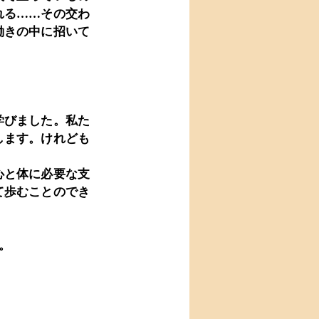
れる……その交わ
働きの中に招いて
学びました。私た
します。けれども
心と体に必要な支
て歩むことのでき
。