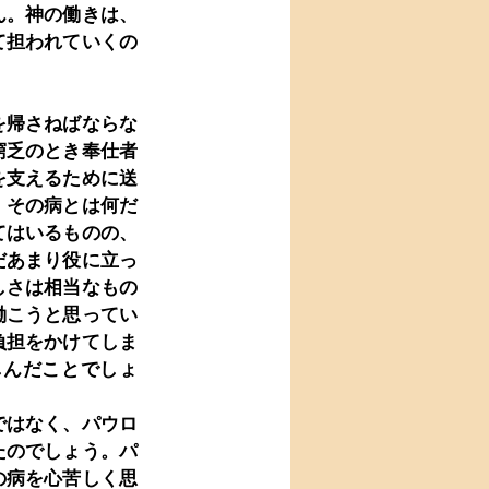
ん。神の働きは、
て担われていくの
を帰さねばならな
窮乏のとき奉仕者
を支えるために送
。その病とは何だ
てはいるものの、
だあまり役に立っ
しさは相当なもの
働こうと思ってい
負担をかけてしま
しんだことでしょ
ではなく、パウロ
たのでしょう。パ
の病を心苦しく思