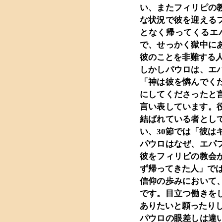
い、またフィリピの
な状況で彼を迎える
となく帰ってくるエ
で、せっかく獄中に
彼のことを非難する
しかしパウロは、エ
「神は彼を憐んでく
にしてくださったと
言い表しています。
結ばれている者とし
い、30節では「彼
パウロはなぜ、エパ
彼をフィリピの教会
ず帰ってきた人」で
信仰の歩みにおいて
です。目立つ働きを
ありたいと願ったり
パウロの眼差しは違