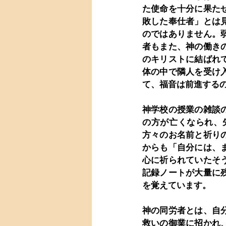
た使命を十分に果た
敗した奉仕者」とは
のではありません。
者もまた、神の働き
のキリストに結ばれ
体の中で隣人を受け
て、福音は前進する
神学校の授業の雑談
の方が亡くなられ、
方々のお名前と祈り
からも「自分には、
心に祈られていたそ
記録ノートが大量に
を覚えています。
神の同労者とは、自
救いの御業に招かれ