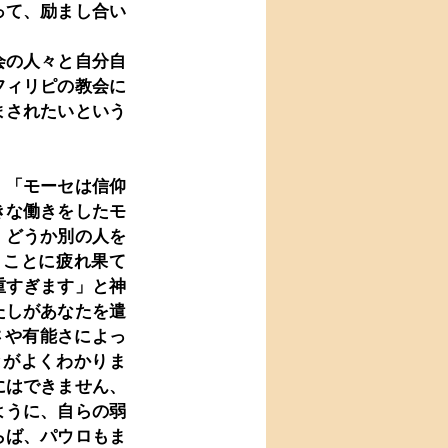
って、励まし合い
会の人々と自分自
フィリピの教会に
まされたいという
、「モーセは信仰
きな働きをしたモ
、どうか別の人を
くことに疲れ果て
重すぎます」と神
たしがあなたを遣
さや有能さによっ
とがよくわかりま
にはできません、
ように、自らの弱
らば、パウロもま