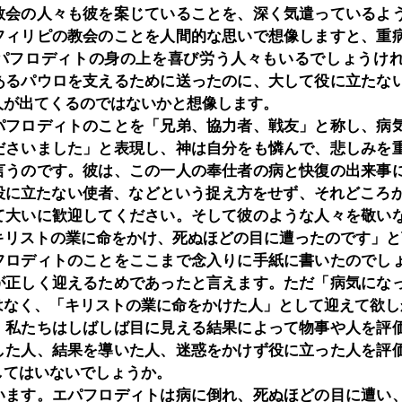
教会の人々も彼を案じていることを、深く気遣っているよ
フィリピの教会のことを人間的な思いで想像しますと、重
パフロディトの身の上を喜び労う人々もいるでしょうけ
あるパウロを支えるために送ったのに、大して役に立たな
人が出てくるのではないかと想像します。
パフロディトのことを「兄弟、協力者、戦友」と称し、病
ださいました」と表現し、神は自分をも憐んで、悲しみを
言うのです。彼は、この一人の奉仕者の病と快復の出来事
役に立たない使者、などという捉え方をせず、それどころか
て大いに歓迎してください。そして彼のような人々を敬い
はキリストの業に命をかけ、死ぬほどの目に遭ったのです」
フロディトのことをここまで念入りに手紙に書いたのでし
が正しく迎えるためであったと言えます。ただ「病気にな
はなく、「キリストの業に命をかけた人」として迎えて欲し
、私たちはしばしば目に見える結果によって物事や人を評
した人、結果を導いた人、迷惑をかけず役に立った人を評
してはいないでしょうか。
います。エパフロディトは病に倒れ、死ぬほどの目に遭い