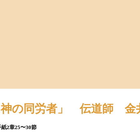
日「神の同労者」 伝道師 金
2章25〜30節