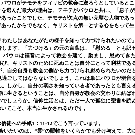
では、パウロがテモテをフィリピの教会に送ろうとしていると
テを選んだ最大の理由は、テモテがパウロと共に、「息子が
であったことでした。テモテが欠点の無い完璧な人物であっ
であったからでもなく、キリストを第一とする心をもって生
、「わたしはあなたがたの様子を知って力づけられたいので
告します。「力づける」の元の言葉は、「慰める」とも訳
。パウロは福音によって教会を建て、励まし、慰めてき
喜び、キリストのために死ぬことは自分にとって利益であ
が、自分自身も教会の側から力づけられ慰められたいのだ
見過ごしてはならないでしょう。これは単にパウロが弱音
ん。しかし、自分の弱さを知っている者であったとも言え
仰に生きるということは、自分自身が教会の交わりに結ば
いでしょうか。信仰生活とは、ただ一人で孤独に聖書を読
おいてこそ、本当に生かされるのです。
信徒への手紙1：11-12でこう言っています。
ひ会いたいのは、“霊”の賜物をいくらかでも分け与えて、力