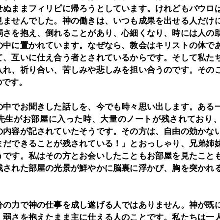
せぬままフィリピに帰ろうとしています。けれどもパウロ
見ませんでした。神の働きは、いつも成果を出せる人だけ
弱さを抱え、倒れることがあり、心細くなり、時には人の
の中に置かれています。なぜなら、教会はキリストの体で
て、互いに仕え合う者とされているからです。そして私た
入れ、祈り合い、苦しみや悲しみを担い合うのです。その
のです。
の中でお聞きした話しを、今でも時々思い出します。ある
先生がお部屋に入った時、大量のノートが残されており
の内容が記されていたそうです。その方は、自由の効かな
まだできることが残されている！」とおっしゃり、兄弟姉
うです。私はその方とお会いしたこともお部屋を見たこと
残された部屋の光景が鮮やかに脳裏に浮かび、胸を突かれ
分の力で神の仕事を成し遂げる人ではありません。神が既
、弱さを抱えたまま主に仕える人のことです。私たちは一