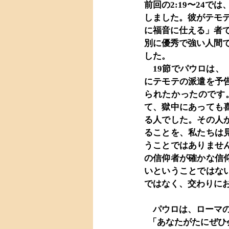
前回の2:19〜24
しました。彼がテモ
に福音に仕える」者
別に優秀で強い人間
した。
　19節でパウロは
にテモテの派遣を予
られたかったのです
て、獄中にあっても
る人でした。その人
ることを、私たちは
うことではありませ
の信仰者が確かな信
いということではな
ではなく、交わりに
　パウロは、ローマの
  「あなたがたにぜ