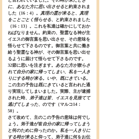
と言われていました。
その時が来たとき
に、あなた方に思い出させる
と約束されま
した（16：4）。
真理の霊が来ると、真理
をことごとく悟らせる
、と約束されました
（16：13）。これを私達は確かにしておか
ねばなりません。約束の、聖霊なる神が主
イエスの御言葉を思い出させ、その意味を
悟らせて下さるのです。御言葉と共に働き
給う聖霊なる神が、その御言葉を思い出せ
るように届けて悟らせて下さるのです。
32節に思いを注ぎます。
あなた方が散らさ
れて自分の家に帰ってしまい、私を一人き
りにする時が来る。いや、既にきている。
この主の予告は
既にきている
と言われた通
り実現してしまいました。実際、主が逮捕
された時、
弟子達は皆、イエスを見捨てて
逃げてしまった
、のです（マルコ14：
50）。
さて改めて、主のこの予告の意味は何でし
ょう。弟子達が皆
自分の家に帰ってしま
う
と何のために仰ったのか。
私を一人きりに
する時が来る
と仰って、弟子達に何をお伝