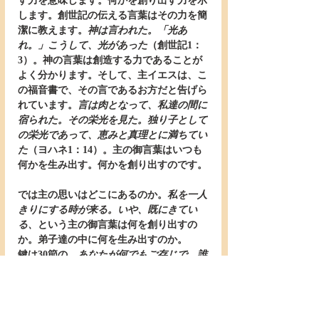
す力を意味します。何かを創り出す力を示
します。創世記の伝える言葉はその力を簡
潔に教えます。
神は言われた。「光あ
れ。」こうして、光があった
（創世記1：
3）。神の言葉は創造する力であることが
よく分かります。そして、主イエスは、こ
の福音書で、その言であるお方だと告げら
れています。
言は肉となって、私達の間に
宿られた。その栄光を見た。独り子として
の栄光であって、恵みと真理とに満ちてい
た
（ヨハネ1：14）。主の御言葉はいつも
何かを生み出す。何かを創り出すのです。
では主の思いはどこにあるのか。
私を一人
きりにする時が来る。いや、既にきてい
る、
という主の御言葉は何を創り出すの
か。弟子達の中に何を生み出すのか。
鍵は30節の、
あなたが何でもご存じで、誰
もお尋ねする必要がない
という弟子達の短
い信仰告白です。全てを見通しておられ、
私達のことをどの様に考えておられるのか
をお尋ねする必要などありません、と言っ