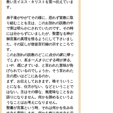
救い主イエス・キリストを宣べ伝えていま
す。
弟子達がやがてその様に、恐れず宣教に取
り組むことを主は、このお別れの説教の中
で実は明らかにされていたのです。その時
には分からずにいましたが、聖霊なる神が
御言葉の真理を悟るようにして下さいまし
た。その証しが使徒言行録の示すところで
す。
このお別れの説教のどこに
自分の家に帰っ
てしまい、私を一人きりにする時が来る。
いや、既にきている、
と言われた意味が告
げられているのでしょうか。そう言われた
主の思いはどこにあるのか。
まず、お伝えしておきます。唯そういうこ
とになる、仕方がない、などということで
はない。主はその様な、無意味なことをお
語りになりません。何かを諦めるというよ
うなことはお考えになりません。
聖書が言葉という時、それは何かを生み出