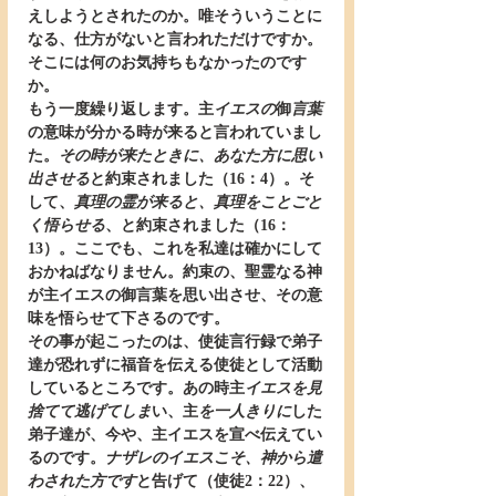
えしようとされたのか。唯そういうことに
なる、仕方がないと言われただけですか。
そこには何のお気持ちもなかったのです
か。
もう一度繰り返します。主
イエスの
御
言葉
の意味が分かる時が来ると言われていまし
た。
その時が来たときに、あなた方に思い
出させる
と約束されました（16：4）。そ
して、
真理の霊が来ると、真理をことごと
く悟らせる
、と約束されました（16：
13）。ここでも、これを私達は確かにして
おかねばなりません。約束の、聖霊なる神
が主イエスの御言葉を思い出させ、その意
味を悟らせて下さるのです。
その事が起こったのは、使徒言行録で弟子
達が恐れずに福音を伝える使徒として活動
しているところです。あの時主
イエスを見
捨てて逃げてしま
い、主
を一人きりに
した
弟子達が、今や、主イエスを宣べ伝えてい
るのです。
ナザレのイエスこそ、神から遣
わされた方です
と告げて（使徒2：22）、