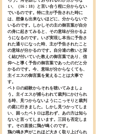
ろう。何を話しておられるのか分からな
い
、（16：18）と言い合う程に分からない
でいるのです。特に主が予告された時に
は、想像も出来ないほどに、分からないで
いるのです。しかしその主の御言葉が自分
の身に起きてみると、その意味が分かるよ
うになるのです。いざ実現し本当に予告さ
れた通りになった時、主が予告されたこと
の意味が分かるのです。自分達の救いと深
く結び付いていた教えの御言葉であり、信
仰へと導く予告の御言葉であったのだと分
かるのです。今、意味が分からなくても、
主イエスの御言葉を覚えることは大事で
す。
ペトロの経験からそれを聴いてみましょ
う。主イエスが捕らわれて裁判にかけられ
る時、見つからないようにこっそりと裁判
の庭に行きました。しかし見つかってしま
い、困ったペトロは思わず、あの方は知ら
ないと言ってしまいます。三回も否定しま
す。その直後に鶏が鳴くのです。
鶏の鳴き声がこれほど大きく取り上げられ