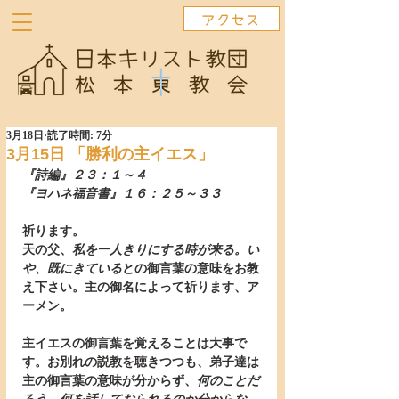
アクセス
3月18日
読了時間: 7分
3月15日 「勝利の主イエス」
『詩編』２３：１～４　　
『ヨハネ福音書』１６：２５～３３
祈ります。
天の父、
私を一人きりにする時が来る。い
や、既にきている
との御言葉の意味をお教
え下さい。主の御名によって祈ります、ア
ーメン。
主イエスの御言葉を覚えることは大事で
す。お別れの説教を聴きつつも、弟子達は
主の御言葉の意味が分からず、
何のことだ