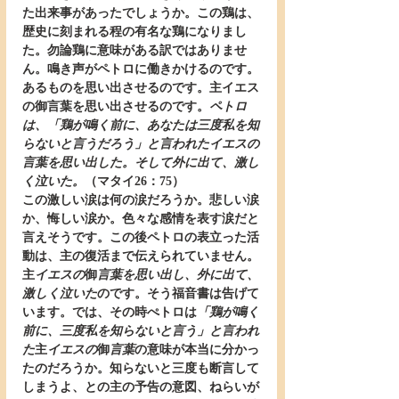
た出来事があったでしょうか。この鶏は、
歴史に刻まれる程の有名な鶏になりまし
た。勿論鶏に意味がある訳ではありませ
ん。鳴き声がペトロに働きかけるのです。
あるものを思い出させるのです。主イエス
の御言葉を思い出させるのです。
ペトロ
は、「鶏が鳴く前に、あなたは三度私を知
らないと言うだろう」と言われたイエスの
言葉を思い出した。そして外に出て、激し
く泣いた。
（マタイ26：75）
この激しい涙は何の涙だろうか。悲しい涙
か、悔しい涙か。色々な感情を表す涙だと
言えそうです。この後ペトロの表立った活
動は、主の復活まで伝えられていません。
主
イエスの
御
言葉を思い出し、外に出て、
激しく泣いた
のです。そう福音書は告げて
います。では、その時ぺトロは
「鶏が鳴く
前に、三度私を知らないと言う」と言われ
た
主
イエスの
御
言葉
の意味が本当に分かっ
たのだろうか。知らないと三度も断言して
しまうよ、との主の予告の意図、ねらいが