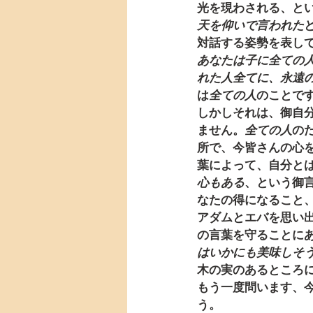
光を現わされる、と
天を仰いで言われた
対話する姿勢を表し
あなたは子に全ての
れた人全てに、永遠
は
全ての人
のことです
しかしそれは、御自
ません。
全ての人
の
所で、今皆さんの心
葉によって、自分と
心もある
、という御
なたの得になること
アダムとエバを思い
の言葉を守ることに
はいかにも美味しそ
木の実のあるところ
もう一度問います、
う。