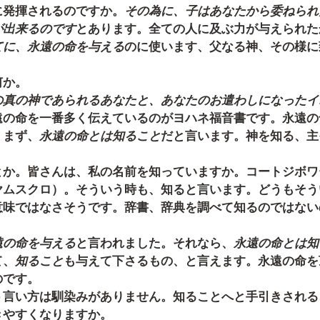
に発揮されるのですか。
その為に、子はあなたから委ねられ
が出来るのです
とあります。全ての人に及ぶ力が与えられた
てに、永遠の命を与える
のに使います、父なる神、その様に
何か。
の真の神であられるあなたと、あなたのお遣わしになったイ
遠の命を一番多く伝えているのがヨハネ福音書です。永遠の
。まず、
永遠の命とは知ること
だと言います。神を知る、主
とか。皆さんは、私の名前を知っていますか。コートジボワ
ヤムスクロ）。そういう時も、知ると言います。どうもそう
意味ではなさそうです。辞書、辞典を調べて知るのではない
遠の命を与える
と言われました。それなら、
永遠の命とは知
て、
知ること
も与えて下さるもの、と言えます。永遠の命を
のです。
う言い方は馴染みがありません。知ることへと手引きされる
きやすくなりますか。