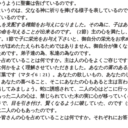
いうように聖書は告げているのです。
というのは、父なる神に祈りを捧げる様子を表しているので
ているのです。
人を支配する権能をお与えになりました。その為に、子はあ
の命を与えることが出来るのです。
（2節）主の心を満たし
。1節で
子に栄光をお与え下さい
と、御自分の栄光をお求
分がほめたたえられるためではありません。御自分が偉くな
ためです。弟子達の為、私達の為なのです。
を占めていることは何ですか。主は人の心をよくご存じです
は何かをよく理解させていただきました。
あなたの富のある
言葉です（マタイ6：21）。あなたの欲しいもの、あなたの
、あなたの喜べること、そこにあなたの心もあると主は言わ
出してみましょう。蛇に誘惑されて、二人の心はどこに行っ
あった二人の心は、禁じられていた木の実に心が移っていく
うで、目を引き付け、賢くなるように唆していた
、のです（
に二人の心もあったのです。
今皆さんの心を占めていることは何ですか。それぞれにお答