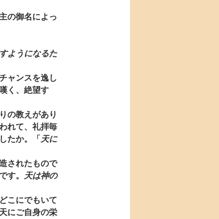
主の御名によっ
すようになるた
チャンスを逸し
嘆く、絶望す
りの教えがあり
われて、礼拝毎
したか。「
天に
造されたもので
です。
天は神の
どこにでもいて
天にご自身の栄