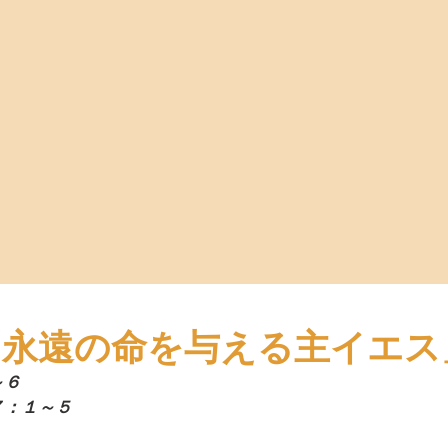
日「永遠の命を与える主イエス
～６　　
７：１～５