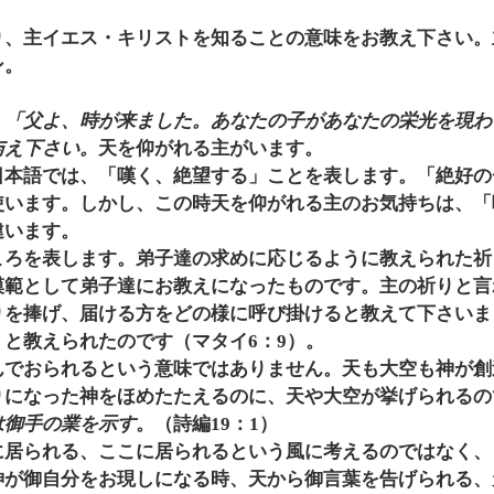
り、主イエス・キリストを知ることの意味をお教え下さい。
ン。
。「父よ、時が来ました。あなたの子があなたの栄光を現わ
与え下さい。
天を仰がれる主がいます。
日本語では、「嘆く、絶望する」ことを表します。「絶好の
使います。しかし、この時天を仰がれる主のお気持ちは、「
違います。
ころを表します。弟子達の求めに応じるように教えられた祈
模範として弟子達にお教えになったものです。主の祈りと言
りを捧げ、届ける方をどの様に呼び掛けると教えて下さいま
」と教えられたのです（マタイ6：9）。
んでおられるという意味ではありません。天も大空も神が創
りになった神をほめたたえるのに、天や大空が挙げられるの
は御手の業を示す
。（詩編19：1）
に居られる、ここに居られるという風に考えるのではなく、
神が御自分をお現しになる時、天から御言葉を告げられる、