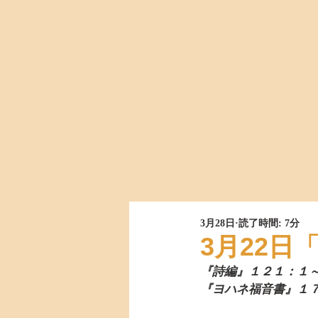
3月28日
読了時間: 7分
3月22
『詩編』１２１：１
『ヨハネ福音書』１