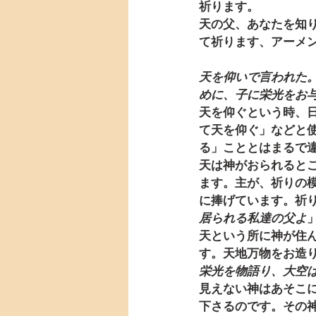
祈ります。
天の父、あなたを知
て祈ります、アーメ
天を仰いで言われた
めに、子に栄光をお
天を仰ぐという時、
て天を仰ぐ」などと
る」こととはまるで
天は神がおられると
ます。主が、祈りの
に捧げています。祈
居られる私達の父よ
天という所に神が住
す。天地万物をお造
栄光を物語り、大空
見えない神はあそこ
下さるのです。その