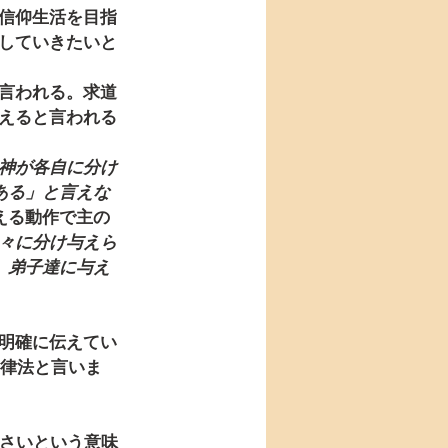
信仰生活を目指
していきたいと
言われる。求道
えると言われる
神が各自に分け
ある」と言えな
える動作で主の
々に分け与えら
、弟子達に与え
明確に伝えてい
律法と言いま
なさいという意味