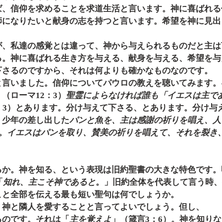
ば、信仰を求めることを求道生活と言います。神に喜ばれる
師になりたいと献身の志を持つと言います。希望を神に見出
が、私達の感覚とは違って、神から与えられるものだと主は
る。神に喜ばれる生き方を与える、献身を与える、希望を与
下さるのですから、それは何よりも確かなものなのです。
と言いました。信仰についてパウロの教えを聴いてみます。
、（ローマ12：3）
聖霊によらなければ誰も「イエスは主で
：3）とあります。分け与えて下さる、とあります。分け与
。少年の差し出した
パンと魚を、主は感謝の祈りを唱え、人
。
イエスはパンを取り、賛美の祈りを唱えて、それを裂き
                                           
るか。神を知る、という表現は旧約聖書の大きな特色です。
「
知れ、主こそ神であると
。」旧約全体を代表して言う時、
こと全部を伝える最も短い聖句は何でしょうか。
、神と隣人を愛することと言ってよいでしょう。但し、
るのです。それは「
主を覚えよ
」（箴言3：6）。神を知り