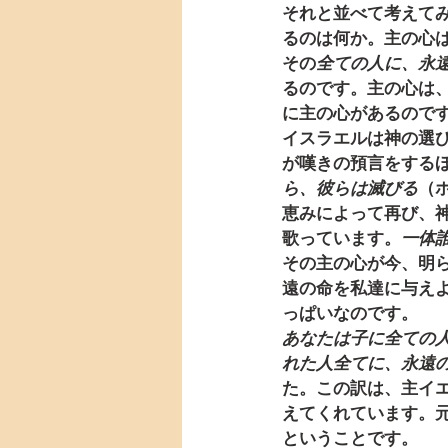
それと並べて考えて
るのは何か。主の心
その
全ての人に、永
るのです。主の心は
に主の心があるので
イスラエルは神の選
が嘆きの預言をする
ら、彼らは滅びる
（
恵みによって再び、
歌っています。
一体
その主の心が今、明
遠の命を私達に与え
っぱいなのです。
あなたは子に全ての
れた人全てに、永遠
た。この訳は、主イ
えてくれています。
ということです。