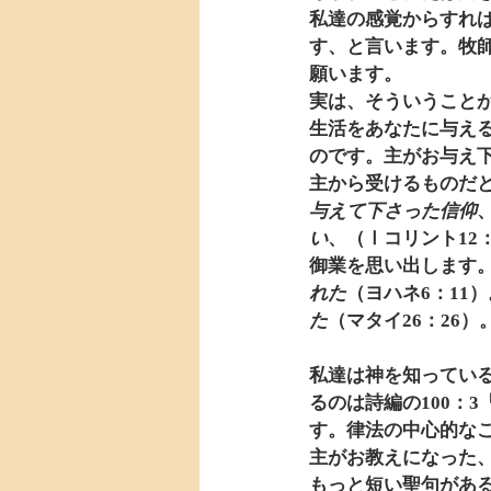
私達の感覚からすれ
す、と言います。牧
願います。
実は、そういうこと
生活をあなたに与え
のです。主がお与え
主から受けるものだ
与えて下さった信仰
い
、（Ⅰコリント12
御業を思い出します
れた
（ヨハネ6：11）
た
（マタイ26：26）。               
私達は神を知ってい
るのは詩編の100：3
す。律法の中心的な
主がお教えになった
もっと短い聖句があ