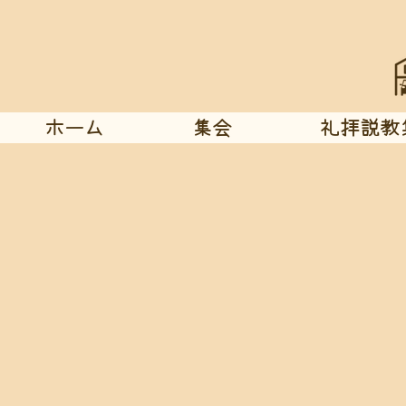
ホーム
集会
礼拝説教