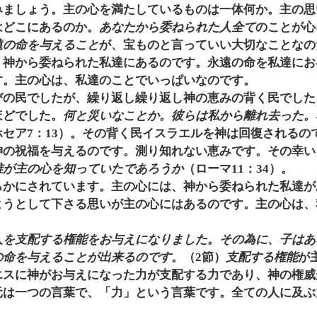
みましょう。主の心を満たしているものは一体何か。主の思
はどこにあるのか。
あなたから委ねられた人全て
のことが心
遠の命を与えること
が、宝ものと言っていい大切なことなの
、神から委ねられた私達にあるのです。永遠の命を私達にお
す。主の心は、私達のことでいっぱいなのです。
びの民でしたが、繰り返し繰り返し神の恵みの背く民でした
ほどでした。
何と災いなことか。彼らは私から離れ去った。
ホセア7：13）。その背く民イスラエルを神は回復されるの
神の祝福を与えるのです。測り知れない恵みです。その幸い
誰が主の心を知っていたであろうか
（ローマ11：34）。
らかにされています。主の心には、神から委ねられた私達が
ようとして下さる思いが主の心にはあるのです。主の心は、
人を支配する権能をお与えになりました。その為に、子はあ
の命を与えることが出来るのです。
（2節）
支配する権能
が
エスに神がお与えになった力が支配する力であり、神の権威
元は一つの言葉で、「力」という言葉です。全ての人に及ぶ