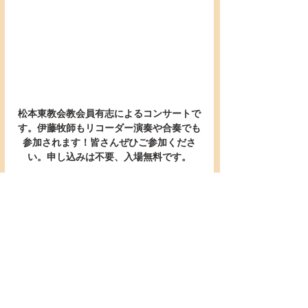
松本東教会教会員有志によるコンサートで
す。伊藤牧師もリコーダー演奏や合奏でも
参加されます！皆さんぜひご参加くださ
い。申し込みは不要、入場無料です。
献金振込口座：八十二長野銀行 深志支店
(普)455167 日本基督教団 松本東教会
このホームページに引用される聖書は，『聖書 新
共同訳』であり、その著作権は以下に帰属します．
(c)共同訳聖書実行委員会 Executive Committee
of TheCommon Bible Translation,