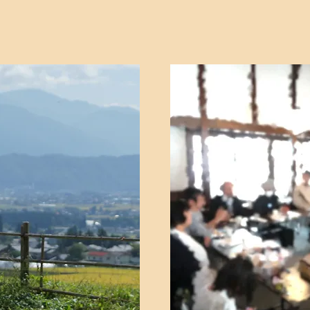
ブの会
しらゆ
道者会)
時〜11時