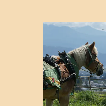
オリー
(信仰入門／求
毎週木曜日 10