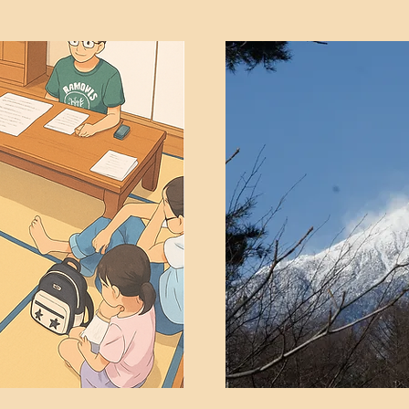
の教会
祈
0分〜10時
毎週水曜
の集会です
聖書の御言葉を共に
にご出席ください