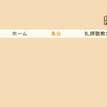
ホーム
集会
礼拝説教