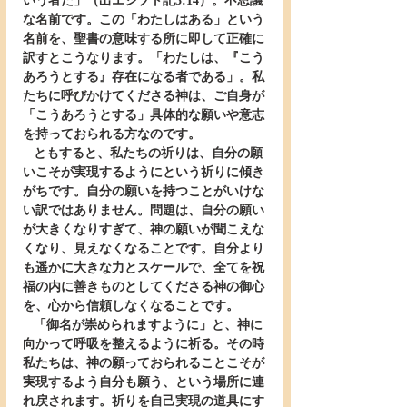
いう者だ」（出エジプト記3:14）。不思議
な名前です。この「わたしはある」という
名前を、聖書の意味する所に即して正確に
訳すとこうなります。「わたしは、『こう
あろうとする』存在になる者である」。私
たちに呼びかけてくださる神は、ご自身が
「こうあろうとする」具体的な願いや意志
を持っておられる方なのです。
   ともすると、私たちの祈りは、自分の願
いこそが実現するようにという祈りに傾き
がちです。自分の願いを持つことがいけな
い訳ではありません。問題は、自分の願い
が大きくなりすぎて、神の願いが聞こえな
くなり、見えなくなることです。自分より
も遥かに大きな力とスケールで、全てを祝
福の内に善きものとしてくださる神の御心
を、心から信頼しなくなることです。
   「御名が崇められますように」と、神に
向かって呼吸を整えるように祈る。その時
私たちは、神の願っておられることこそが
実現するよう自分も願う、という場所に連
れ戻されます。祈りを自己実現の道具にす