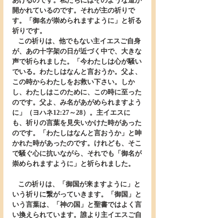
あげるのです。私たちにはそのような道が
開かれているのです。それが主の祈りで
す。「御名が崇められますように」と祈る
祈りです。
   この祈りは、他でもない主イエスご自身
が、あの十字架の日が近づく中で、大きな
声で祈られました。「今わたしは心が騒い
でいる。わたしはなんと言おうか。父よ、
この時からわたしをお救い下さい。しか
し、わたしはこのために、この時に至った
のです。父よ、み名があがめられますよう
に」（ヨハネ12:27～28）。主イエスに
も、祈りの言葉を見失いかけた時があった
のです。「わたしはなんと言おうか」と呻
かれた時があったのです。けれども、そこ
で騒ぐ心に抗いながら、それでも「御名が
崇められますように」と祈られました。
   この祈りは、「御国が来ますように」と
いう祈りに繋がっていきます。「御国」と
いう言葉は、「神の国」と聖書ではよく言
い換えられています。誰より主イエスご自