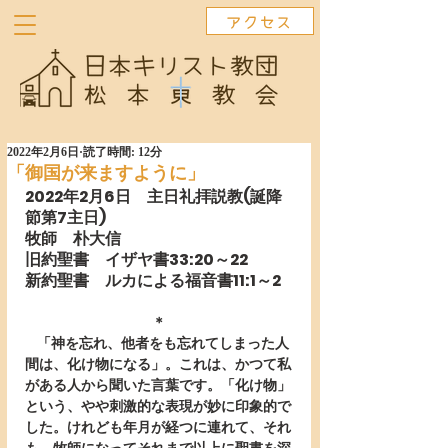
アクセス
2022年2月6日
読了時間: 12分
「御国が来ますように」
2022年2月6日　主日礼拝説教(誕降
節第7主日)
牧師　朴大信
旧約聖書　イザヤ書33:20～22
新約聖書　ルカによる福音書11:1～2
＊
   「神を忘れ、他者をも忘れてしまった人
間は、化け物になる」。これは、かつて私
がある人から聞いた言葉です。「化け物」
という、やや刺激的な表現が妙に印象的で
した。けれども年月が経つに連れて、それ