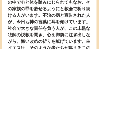
の中で心と体を踏みにじられてもなお、そ
の家族の罪を赦せるようにと教会で祈り続
ける人がいます。不治の病と宣告された人
が、今日も神の言葉に耳を傾けています。
社会で大きな責任を負う人が、この未熟な
牧師の説教を聞き、心を御前に注ぎ出しな
がら、悔い改めの祈りを献げています。主
イエスは、そのような者たちが集まるこの
小さな教会の群れに向かって、こう仰いま
した。「小さな群れよ、恐れるな。あなた
がたの父は喜んで神の国をくださる」（ル
カ12:32）。
   主イエスは、「神の国」がどのようなも
のであるかについて、同じルカ福音書の中
で、この後も様々に教えてくださいます。
しかし神の国は、「あなたの心の中にあ
る」とはお語りになりませんでした。「実
に、神の国はあなたがたの間にあるのだ」
と仰います。「神の国は、見える形では来
ない。『ここにある』『あそこにある』と
言えるものでもない」のです（ルカ17:20