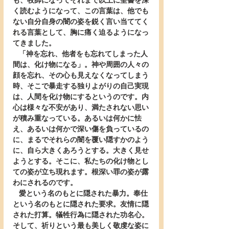
も、牧師になってそれまで以上に聖書を深
く読むようになって、この言葉は、他でも
ない自分自身の闇の姿を鋭く言い当ててく
れる言葉として、胸に痛く迫るようになっ
てきました。
   「神を忘れ、他者をも忘れてしまった人
間は、化け物になる」。神や周囲の人々の
顔を忘れ、その心も見えなくなってしまう
時、そこで暴走する独りよがりの自己実現
は、人間を化け物にするというのです。内
心は様々な不安があり、満たされない思い
が積み重なっている。あるいは何かに怯
え、あるいは何かで深い傷を負っているの
に、まるでそれらの闇を覆い隠すかのよう
に、自ら大きくあろうとする。大きく見せ
ようとする。そこに、私たちの化け物とし
ての姿が立ち現れます。根深い罪の姿が露
わにされるのです。
   愛という名のもとに隠された暴力。奉仕
という名のもとに隠された要求。友情に隠
された打算。犠牲行為に隠された功名心。
そして、祈りという最も美しく敬虔な姿に