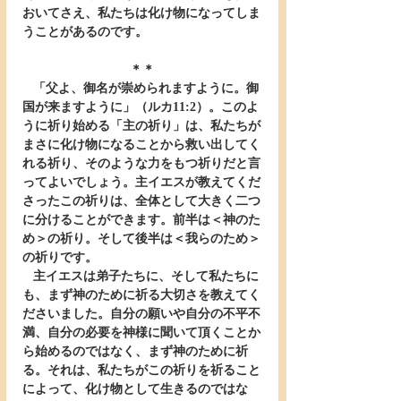
おいてさえ、私たちは化け物になってしま
うことがあるのです。
＊＊
   「父よ、御名が崇められますように。御
国が来ますように」（ルカ11:2）。このよ
うに祈り始める「主の祈り」は、私たちが
まさに化け物になることから救い出してく
れる祈り、そのような力をもつ祈りだと言
ってよいでしょう。主イエスが教えてくだ
さったこの祈りは、全体として大きく二つ
に分けることができます。前半は＜神のた
め＞の祈り。そして後半は＜我らのため＞
の祈りです。
   主イエスは弟子たちに、そして私たちに
も、まず神のために祈る大切さを教えてく
ださいました。自分の願いや自分の不平不
満、自分の必要を神様に聞いて頂くことか
ら始めるのではなく、まず神のために祈
る。それは、私たちがこの祈りを祈ること
によって、化け物として生きるのではな