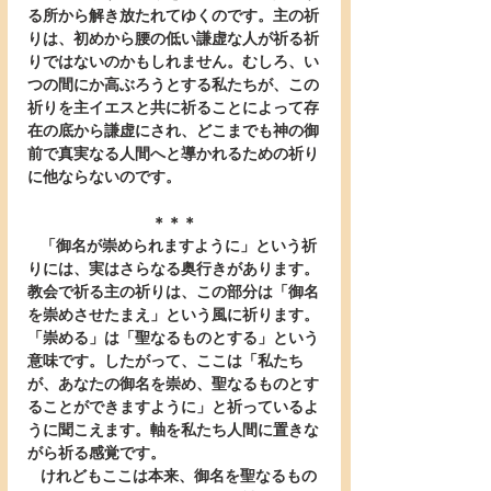
る所から解き放たれてゆくのです。主の祈
りは、初めから腰の低い謙虚な人が祈る祈
りではないのかもしれません。むしろ、い
つの間にか高ぶろうとする私たちが、この
祈りを主イエスと共に祈ることによって存
在の底から謙虚にされ、どこまでも神の御
前で真実なる人間へと導かれるための祈り
に他ならないのです。
＊＊＊
   「御名が崇められますように」という祈
りには、実はさらなる奥行きがあります。
教会で祈る主の祈りは、この部分は「御名
を崇めさせたまえ」という風に祈ります。
「崇める」は「聖なるものとする」という
意味です。したがって、ここは「私たち
が、あなたの御名を崇め、聖なるものとす
ることができますように」と祈っているよ
うに聞こえます。軸を私たち人間に置きな
がら祈る感覚です。
   けれどもここは本来、御名を聖なるもの